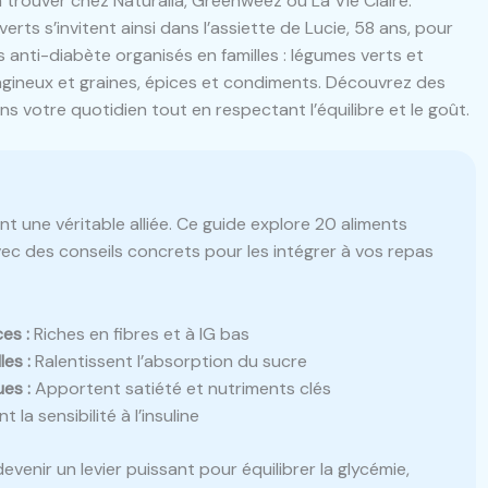
à trouver chez Naturalia, Greenweez ou La Vie Claire.
verts s’invitent ainsi dans l’assiette de Lucie, 58 ans, pour
s anti-diabète organisés en familles : légumes verts et
oléagineux et graines, épices et condiments. Découvrez des
s votre quotidien tout en respectant l’équilibre et le goût.
ent une véritable alliée. Ce guide explore 20 aliments
avec des conseils concrets pour les intégrer à vos repas
es :
Riches en fibres et à IG bas
es :
Ralentissent l’absorption du sucre
ues :
Apportent satiété et nutriments clés
 la sensibilité à l’insuline
venir un levier puissant pour équilibrer la glycémie,