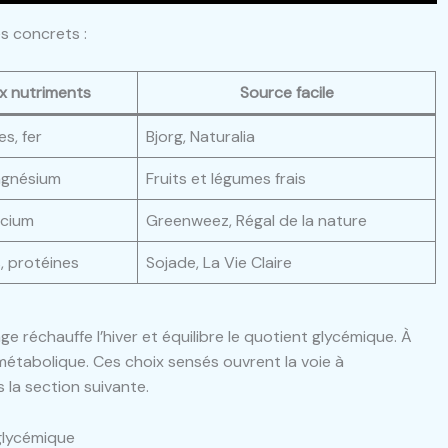
s concrets :
x nutriments
Source facile
es, fer
Bjorg, Naturalia
agnésium
Fruits et légumes frais
lcium
Greenweez, Régal de la nature
s, protéines
Sojade, La Vie Claire
e réchauffe l’hiver et équilibre le quotient glycémique. À
 métabolique. Ces choix sensés ouvrent la voie à
s la section suivante.
n glycémique