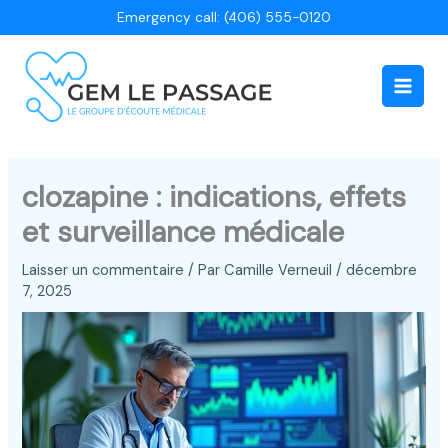
Aller
Emergency call: (406) 555-0120
au
contenu
Main
Men
clozapine : indications, effets
et surveillance médicale
Laisser un commentaire
/ Par
Camille Verneuil
/
décembre
7, 2025