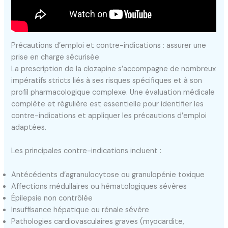
Précautions d’emploi et contre-indications : assurer une
prise en charge sécurisée
La prescription de la clozapine s’accompagne de nombreux
impératifs stricts liés à ses risques spécifiques et à son
profil pharmacologique complexe. Une évaluation médicale
complète et régulière est essentielle pour identifier les
contre-indications et appliquer les précautions d’emploi
adaptées.
Les principales contre-indications incluent :
Antécédents d’agranulocytose ou granulopénie toxique
Affections médullaires ou hématologiques sévères
Épilepsie non contrôlée
Insuffisance hépatique ou rénale sévère
Pathologies cardiovasculaires graves (myocardite,