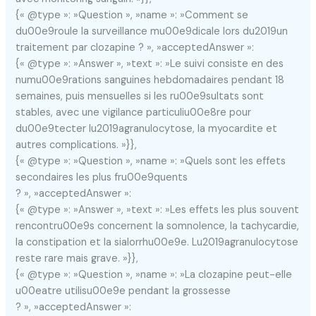
{« @type »: »Question », »name »: »Comment se
du00e9roule la surveillance mu00e9dicale lors du2019un
traitement par clozapine ? », »acceptedAnswer »:
{« @type »: »Answer », »text »: »Le suivi consiste en des
numu00e9rations sanguines hebdomadaires pendant 18
semaines, puis mensuelles si les ru00e9sultats sont
stables, avec une vigilance particuliu00e8re pour
du00e9tecter lu2019agranulocytose, la myocardite et
autres complications. »}},
{« @type »: »Question », »name »: »Quels sont les effets
secondaires les plus fru00e9quents
? », »acceptedAnswer »:
{« @type »: »Answer », »text »: »Les effets les plus souvent
rencontru00e9s concernent la somnolence, la tachycardie,
la constipation et la sialorrhu00e9e. Lu2019agranulocytose
reste rare mais grave. »}},
{« @type »: »Question », »name »: »La clozapine peut-elle
u00eatre utilisu00e9e pendant la grossesse
? », »acceptedAnswer »: