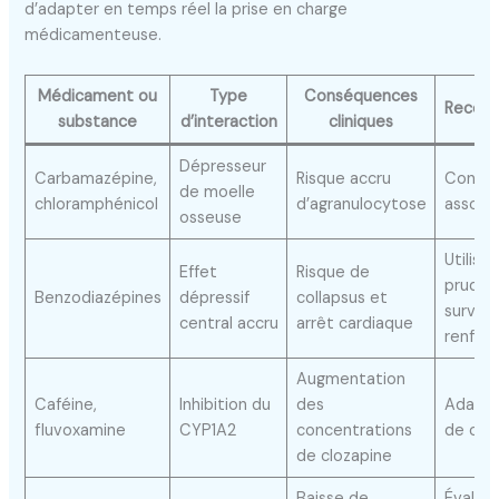
d’adapter en temps réel la prise en charge
médicamenteuse.
Médicament ou
Type
Conséquences
Recom
substance
d’interaction
cliniques
Dépresseur
Carbamazépine,
Risque accru
Contre
de moelle
chloramphénicol
d’agranulocytose
associa
osseuse
Utilise
Effet
Risque de
pruden
Benzodiazépines
dépressif
collapsus et
surveil
central accru
arrêt cardiaque
renfor
Augmentation
Caféine,
Inhibition du
des
Adapte
fluvoxamine
CYP1A2
concentrations
de clo
de clozapine
Baisse de
Évaluer