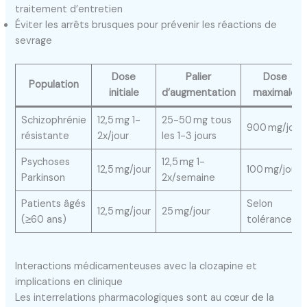
traitement d’entretien
Éviter les arrêts brusques pour prévenir les réactions de
sevrage
Dose
Palier
Dose
Population
initiale
d’augmentation
maximale
Schizophrénie
12,5 mg 1-
25-50 mg tous
900 mg/jour
résistante
2x/jour
les 1-3 jours
Psychoses
12,5 mg 1-
12,5 mg/jour
100 mg/jour
Parkinson
2x/semaine
Patients âgés
Selon
12,5 mg/jour
25 mg/jour
(≥60 ans)
tolérance
Interactions médicamenteuses avec la clozapine et
implications en clinique
Les interrelations pharmacologiques sont au cœur de la