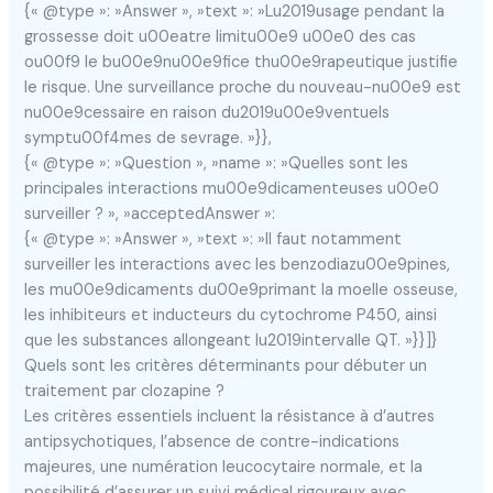
{« @type »: »Answer », »text »: »Lu2019usage pendant la
grossesse doit u00eatre limitu00e9 u00e0 des cas
ou00f9 le bu00e9nu00e9fice thu00e9rapeutique justifie
le risque. Une surveillance proche du nouveau-nu00e9 est
nu00e9cessaire en raison du2019u00e9ventuels
symptu00f4mes de sevrage. »}},
{« @type »: »Question », »name »: »Quelles sont les
principales interactions mu00e9dicamenteuses u00e0
surveiller ? », »acceptedAnswer »:
{« @type »: »Answer », »text »: »Il faut notamment
surveiller les interactions avec les benzodiazu00e9pines,
les mu00e9dicaments du00e9primant la moelle osseuse,
les inhibiteurs et inducteurs du cytochrome P450, ainsi
que les substances allongeant lu2019intervalle QT. »}}]}
Quels sont les critères déterminants pour débuter un
traitement par clozapine ?
Les critères essentiels incluent la résistance à d’autres
antipsychotiques, l’absence de contre-indications
majeures, une numération leucocytaire normale, et la
possibilité d’assurer un suivi médical rigoureux avec