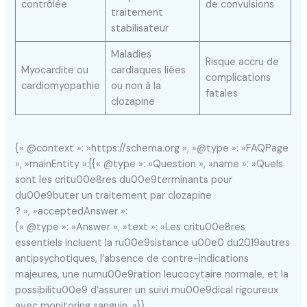
contrôlée
de convulsions
traitement
stabilisateur
Maladies
Risque accru de
Myocardite ou
cardiaques liées
complications
cardiomyopathie
ou non à la
fatales
clozapine
{« @context »: »https://schema.org », »@type »: »FAQPage
», »mainEntity »:[{« @type »: »Question », »name »: »Quels
sont les critu00e8res du00e9terminants pour
du00e9buter un traitement par clozapine
? », »acceptedAnswer »:
{« @type »: »Answer », »text »: »Les critu00e8res
essentiels incluent la ru00e9sistance u00e0 du2019autres
antipsychotiques, l’absence de contre-indications
majeures, une numu00e9ration leucocytaire normale, et la
possibilitu00e9 d’assurer un suivi mu00e9dical rigoureux
avec monitoring sanguin. »}},