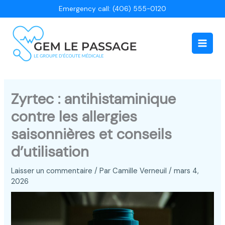
Aller
Emergency call: (406) 555-0120
au
contenu
Main
Men
Zyrtec : antihistaminique
contre les allergies
saisonnières et conseils
d’utilisation
Laisser un commentaire
/ Par
Camille Verneuil
/
mars 4,
2026