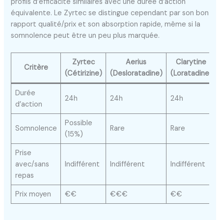
profils d’efficacité similaires avec une durée d’action
équivalente. Le Zyrtec se distingue cependant par son bon
rapport qualité/prix et son absorption rapide, même si la
somnolence peut être un peu plus marquée.
Zyrtec
Aerius
Clarytine
Critère
(Cétirizine)
(Desloratadine)
(Loratadine)
Durée
24h
24h
24h
d’action
Possible
Somnolence
Rare
Rare
(15%)
Prise
avec/sans
Indifférent
Indifférent
Indifférent
repas
Prix moyen
€€
€€€
€€