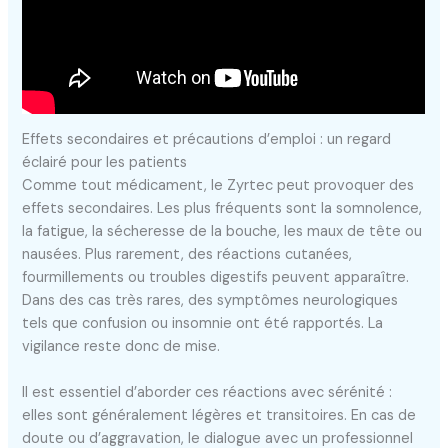
Effets secondaires et précautions d’emploi : un regard
éclairé pour les patients
Comme tout médicament, le Zyrtec peut provoquer des
effets secondaires. Les plus fréquents sont la somnolence,
la fatigue, la sécheresse de la bouche, les maux de tête ou
nausées. Plus rarement, des réactions cutanées,
fourmillements ou troubles digestifs peuvent apparaître.
Dans des cas très rares, des symptômes neurologiques
tels que confusion ou insomnie ont été rapportés. La
vigilance reste donc de mise.
Il est essentiel d’aborder ces réactions avec sérénité :
elles sont généralement légères et transitoires. En cas de
doute ou d’aggravation, le dialogue avec un professionnel