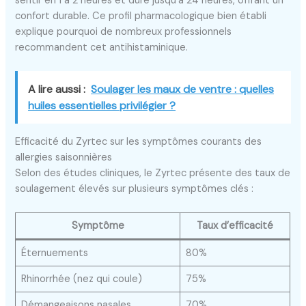
sentir en 1 à 2 heures et dure jusqu’à 24 heures, offrant un
confort durable. Ce profil pharmacologique bien établi
explique pourquoi de nombreux professionnels
recommandent cet antihistaminique.
A lire aussi :
Soulager les maux de ventre : quelles
huiles essentielles privilégier ?
Efficacité du Zyrtec sur les symptômes courants des
allergies saisonnières
Selon des études cliniques, le Zyrtec présente des taux de
soulagement élevés sur plusieurs symptômes clés :
Symptôme
Taux d’efficacité
Éternuements
80%
Rhinorrhée (nez qui coule)
75%
Démangeaisons nasales
70%