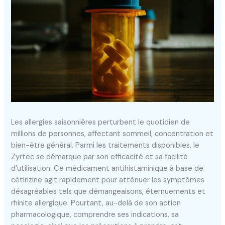
Les allergies saisonnières perturbent le quotidien de
millions de personnes, affectant sommeil, concentration et
bien-être général. Parmi les traitements disponibles, le
Zyrtec se démarque par son efficacité et sa facilité
d’utilisation. Ce médicament antihistaminique à base de
cétirizine agit rapidement pour atténuer les symptômes
désagréables tels que démangeaisons, éternuements et
rhinite allergique. Pourtant, au-delà de son action
pharmacologique, comprendre ses indications, sa