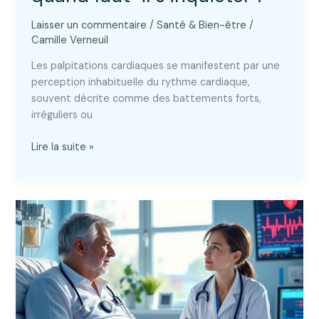
Laisser un commentaire
/
Santé & Bien-être
/
Camille Verneuil
Les palpitations cardiaques se manifestent par une
perception inhabituelle du rythme cardiaque,
souvent décrite comme des battements forts,
irréguliers ou
Palpitations
Lire la suite »
cardiaques
:
quand
faut-
il
s’inquiéter
?