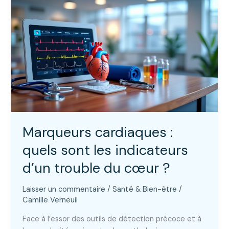
crise
cardiaque
avec
un
pacemaker
?
Marqueurs cardiaques :
quels sont les indicateurs
d’un trouble du cœur ?
Laisser un commentaire
/
Santé & Bien-être
/
Camille Verneuil
Face à l’essor des outils de détection précoce et à