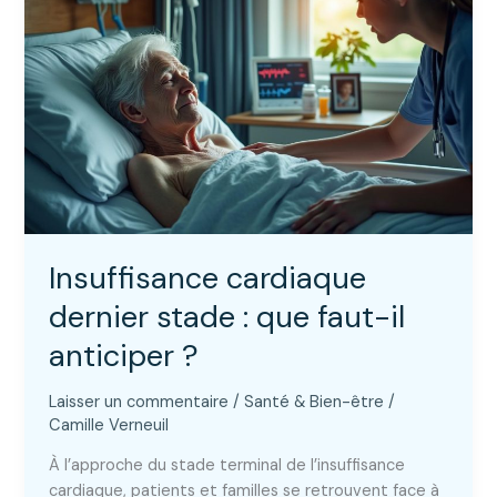
options
pour
réguler
le
rythme
?
Insuffisance cardiaque
dernier stade : que faut-il
anticiper ?
Laisser un commentaire
/
Santé & Bien-être
/
Camille Verneuil
À l’approche du stade terminal de l’insuffisance
cardiaque, patients et familles se retrouvent face à