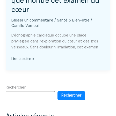
que montre cet examen du
cœur
Laisser un commentaire
/
Santé & Bien-être
/
Camille Verneuil
L’échographie cardiaque occupe une place
privilégiée dans l’exploration du cœur et des gros
vaisseaux. Sans douleur ni irradiation, cet examen
Échographie
Lire la suite »
cardiaque
:
ce
que
Rechercher
montre
cet
Rechercher
examen
du
cœur
Articles récents