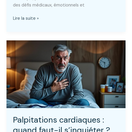
des défis médicaux, émotionnels et
Insuffisance
Lire la suite »
cardiaque
dernier
stade
:
que
faut-
il
anticiper
?
Palpitations cardiaques :
quand faut-il s’inquiéter ?