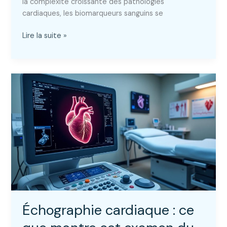
la complexité croissante des pathologies
cardiaques, les biomarqueurs sanguins se
Marqueurs
Lire la suite »
cardiaques
:
quels
sont
les
indicateurs
d’un
trouble
du
cœur
?
Échographie cardiaque : ce