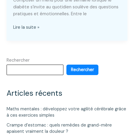
Composer un menu pour une semaine lorsque le
diabète s’invite au quotidien soulève des questions
pratiques et émotionnelles. Entre le
Menu
Lire la suite »
diabétique
pour
une
semaine
Rechercher
:
exemple
Rechercher
complet
et
équilibré
Articles récents
Maths mentales : développez votre agilité cérébrale grâce
à ces exercices simples
Crampe d’estomac : quels remèdes de grand-mère
apaisent vraiment la douleur ?