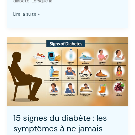
diabète. Lorsque la
Pied
Lire la suite »
diabétique
:
prévention,
soins
et
traitement
15 signes du diabète : les
symptômes à ne jamais