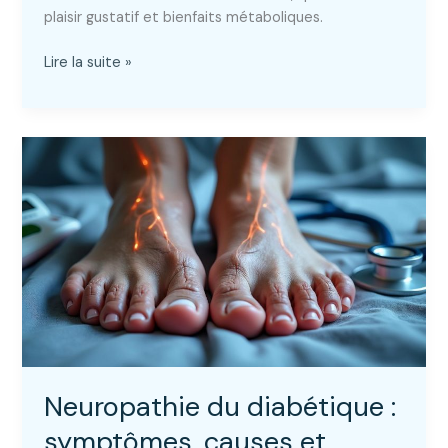
plaisir gustatif et bienfaits métaboliques.
20
Lire la suite »
aliments
anti-
diabète
à
privilégier
dans
votre
alimentation
quotidienne
Neuropathie du diabétique :
symptômes, causes et