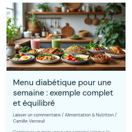
symptômes
d’alerte
et
gestes
d’urgence
Menu diabétique pour une
semaine : exemple complet
et équilibré
Laisser un commentaire
/
Alimentation & Nutrition
/
Camille Verneuil