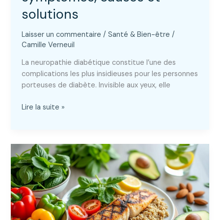
solutions
Laisser un commentaire
/
Santé & Bien-être
/
Camille Verneuil
La neuropathie diabétique constitue l’une des
complications les plus insidieuses pour les personnes
porteuses de diabète. Invisible aux yeux, elle
Neuropathie
Lire la suite »
du
diabétique
:
symptômes,
causes
et
solutions