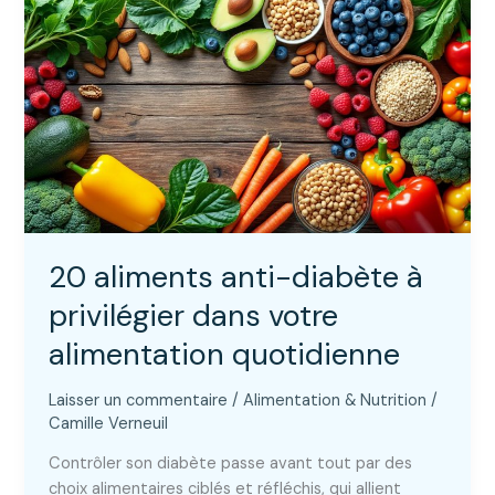
quels
sont
les
bons
taux
à
surveiller
?
20 aliments anti-diabète à
privilégier dans votre
alimentation quotidienne
Laisser un commentaire
/
Alimentation & Nutrition
/
Camille Verneuil
Contrôler son diabète passe avant tout par des
choix alimentaires ciblés et réfléchis, qui allient