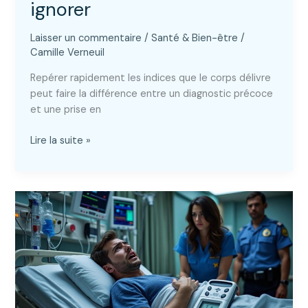
ignorer
Laisser un commentaire
/
Santé & Bien-être
/
Camille Verneuil
Repérer rapidement les indices que le corps délivre
peut faire la différence entre un diagnostic précoce
et une prise en
15
Lire la suite »
signes
du
diabète
:
les
symptômes
à
ne
jamais
ignorer