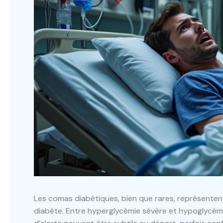
Les comas diabétiques, bien que rares, représente
diabète. Entre hyperglycémie sévère et hypoglycé