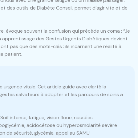
nfondus avec une grande fatigue ou un malaise passager.
r et des outils de Diabète Conseil, permet d’agir vite et de
nce, évoque souvent la confusion qui précède un coma : “Je
 un apprentissage des Gestes Urgents Diabétiques devient
ont pas que des mots-clés : ils incarnent une réalité à
e patient.
 urgence vitale. Cet article guide avec clarté la
gestes salvateurs à adopter et les parcours de soins à
Soif intense, fatigue, vision floue, nausées
oglycémie, acidocétose ou hyperosmolarité sévère
on de sécurité, glycémie, appel au SAMU