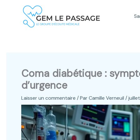
Aller
au
Sa
contenu
Coma diabétique : symptô
d’urgence
Laisser un commentaire
/ Par
Camille Verneuil
/
juill