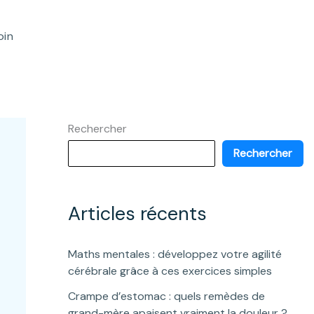
oin
Rechercher
Rechercher
Articles récents
Maths mentales : développez votre agilité
cérébrale grâce à ces exercices simples
Crampe d’estomac : quels remèdes de
grand-mère apaisent vraiment la douleur ?