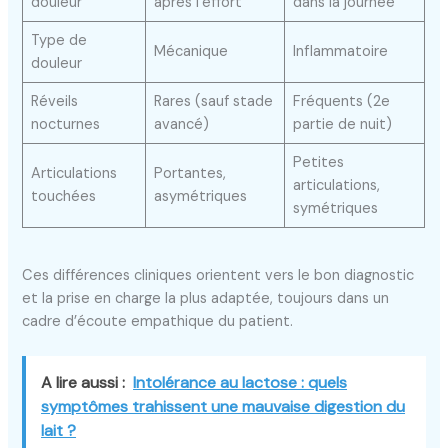
douleur
après l’effort
dans la journée
Type de
Mécanique
Inflammatoire
douleur
Réveils
Rares (sauf stade
Fréquents (2e
nocturnes
avancé)
partie de nuit)
Petites
Articulations
Portantes,
articulations,
touchées
asymétriques
symétriques
Ces différences cliniques orientent vers le bon diagnostic
et la prise en charge la plus adaptée, toujours dans un
cadre d’écoute empathique du patient.
A lire aussi :
Intolérance au lactose : quels
symptômes trahissent une mauvaise digestion du
lait ?