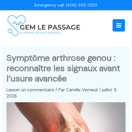
Aller
Emergency call: (406) 555-0120
au
contenu
Main
Men
Symptôme arthrose genou :
reconnaître les signaux avant
l’usure avancée
Laisser un commentaire
/ Par
Camille Verneuil
/
juillet 9,
2026