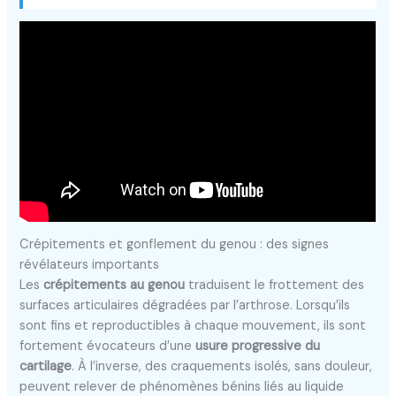
Crépitements et gonflement du genou : des signes
révélateurs importants
Les
crépitements au genou
traduisent le frottement des
surfaces articulaires dégradées par l’arthrose. Lorsqu’ils
sont fins et reproductibles à chaque mouvement, ils sont
fortement évocateurs d’une
usure progressive du
cartilage
. À l’inverse, des craquements isolés, sans douleur,
peuvent relever de phénomènes bénins liés au liquide