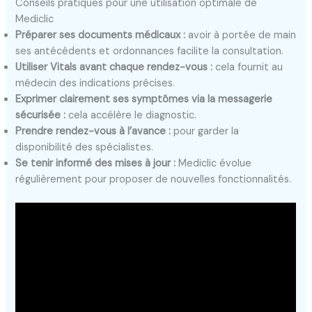
Conseils pratiques pour une utilisation optimale de
Mediclic
Préparer ses documents médicaux :
avoir à portée de main
ses antécédents et ordonnances facilite la consultation.
Utiliser Vitals avant chaque rendez-vous :
cela fournit au
médecin des indications précises.
Exprimer clairement ses symptômes via la messagerie
sécurisée :
cela accélère le diagnostic.
Prendre rendez-vous à l’avance :
pour garder la
disponibilité des spécialistes.
Se tenir informé des mises à jour :
Mediclic évolue
régulièrement pour proposer de nouvelles fonctionnalités.