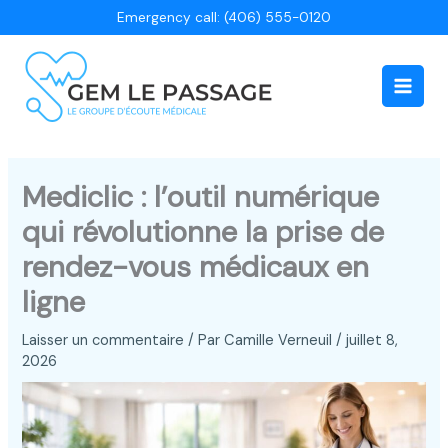
Aller
Emergency call: (406) 555-0120
au
contenu
Main
Men
Mediclic : l’outil numérique
qui révolutionne la prise de
rendez-vous médicaux en
ligne
Laisser un commentaire
/ Par
Camille Verneuil
/
juillet 8,
2026