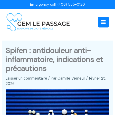
Aller
Emergency call: (406) 555-0120
au
contenu
Main
Men
Spifen : antidouleur anti-
inflammatoire, indications et
précautions
Laisser un commentaire
/ Par
Camille Verneuil
/
février 25,
2026