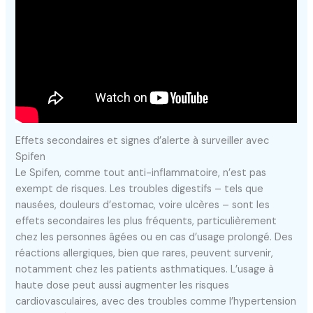
Effets secondaires et signes d’alerte à surveiller avec
Spifen
Le Spifen, comme tout anti-inflammatoire, n’est pas
exempt de risques. Les troubles digestifs – tels que
nausées, douleurs d’estomac, voire ulcères – sont les
effets secondaires les plus fréquents, particulièrement
chez les personnes âgées ou en cas d’usage prolongé. Des
réactions allergiques, bien que rares, peuvent survenir,
notamment chez les patients asthmatiques. L’usage à
haute dose peut aussi augmenter les risques
cardiovasculaires, avec des troubles comme l’hypertension