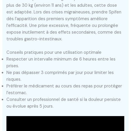
plus de 30 kg (environ 11 ans) et les adultes, cette dose
est adaptée. Lors des crises migraineuses, prendre Spifen
dès l’apparition des premiers symptômes améliore
l’efficacité. Une prise excessive, fréquente ou prolongée
expose inutilement à des effets secondaires, comme des
troubles gastro-intestinaux.
Conseils pratiques pour une utilisation optimale
Respecter un intervalle minimum de 6 heures entre les
prises.
Ne pas dépasser 3 comprimés par jour pour limiter les
risques.
Préférer le médicament au cours des repas pour protéger
l’estomac.
Consulter un professionnel de santé si la douleur persiste
ou évolue après 5 jours.