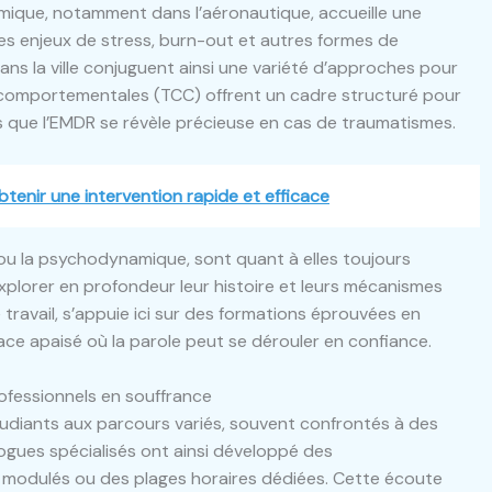
ique, notamment dans l’aéronautique, accueille une
s enjeux de stress, burn-out et autres formes de
s la ville conjuguent ainsi une variété d’approches pour
vo-comportementales (TCC) offrent un cadre structuré pour
is que l’EMDR se révèle précieuse en cas de traumatismes.
enir une intervention rapide et efficace
ou la psychodynamique, sont quant à elles toujours
plorer en profondeur leur histoire et leurs mécanismes
e travail, s’appuie ici sur des formations éprouvées en
e apaisé où la parole peut se dérouler en confiance.
ofessionnels en souffrance
’étudiants aux parcours variés, souvent confrontés à des
logues spécialisés ont ainsi développé des
modulés ou des plages horaires dédiées. Cette écoute