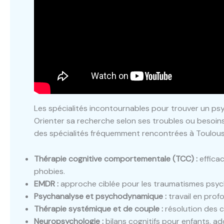
Les spécialités incontournables pour trouver un p
Orienter sa recherche selon ses troubles ou besoins 
des spécialités fréquemment rencontrées à Toulous
Thérapie cognitive comportementale (TCC) :
efficac
phobies.
EMDR :
approche ciblée pour les traumatismes psyc
Psychanalyse et psychodynamique :
travail en profo
Thérapie systémique et de couple :
résolution des c
Neuropsychologie :
bilans cognitifs pour enfants, ado