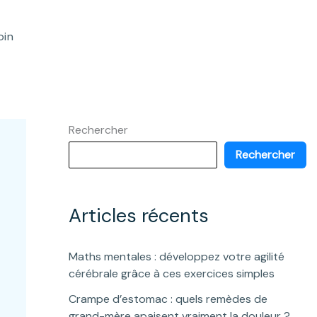
oin
Rechercher
Rechercher
Articles récents
Maths mentales : développez votre agilité
cérébrale grâce à ces exercices simples
Crampe d’estomac : quels remèdes de
grand-mère apaisent vraiment la douleur ?