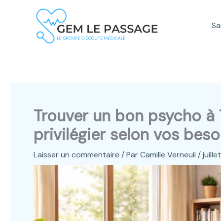
Aller
au
Sa
contenu
Trouver un bon psycho à T
privilégier selon vos beso
Laisser un commentaire
/ Par
Camille Verneuil
/
juill