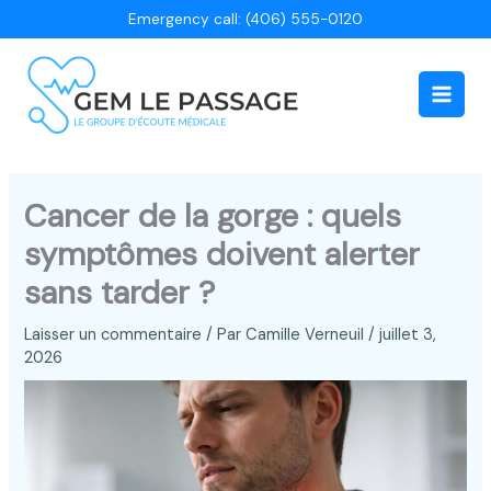
Aller
Emergency call: (406) 555-0120
au
contenu
Main
Men
Cancer de la gorge : quels
symptômes doivent alerter
sans tarder ?
Laisser un commentaire
/ Par
Camille Verneuil
/
juillet 3,
2026