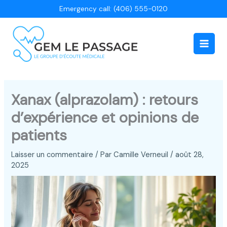
Aller
Emergency call: (406) 555-0120
au
contenu
Main
Men
Xanax (alprazolam) : retours
d’expérience et opinions de
patients
Laisser un commentaire
/ Par
Camille Verneuil
/
août 28,
2025