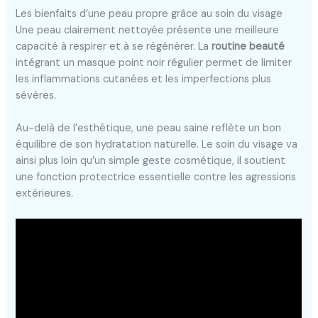
Les bienfaits d’une peau propre grâce au soin du visage
Une peau clairement nettoyée présente une meilleure
capacité à respirer et à se régénérer. La
routine beauté
intégrant un masque point noir régulier permet de limiter
les inflammations cutanées et les imperfections plus
sévères.
Au-delà de l’esthétique, une peau saine reflète un bon
équilibre de son hydratation naturelle. Le soin du visage va
ainsi plus loin qu’un simple geste cosmétique, il soutient
une fonction protectrice essentielle contre les agressions
extérieures.