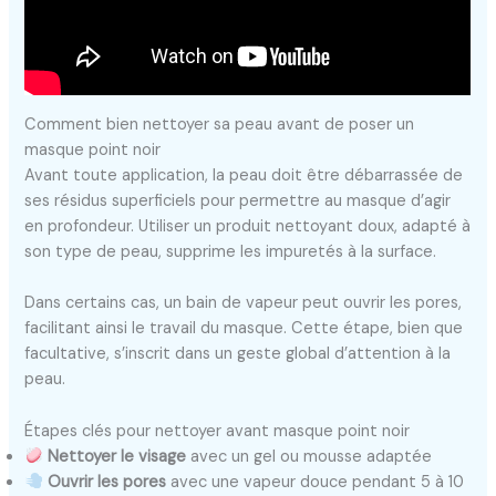
Comment bien nettoyer sa peau avant de poser un
masque point noir
Avant toute application, la peau doit être débarrassée de
ses résidus superficiels pour permettre au masque d’agir
en profondeur. Utiliser un produit nettoyant doux, adapté à
son type de peau, supprime les impuretés à la surface.
Dans certains cas, un bain de vapeur peut ouvrir les pores,
facilitant ainsi le travail du masque. Cette étape, bien que
facultative, s’inscrit dans un geste global d’attention à la
peau.
Étapes clés pour nettoyer avant masque point noir
Nettoyer le visage
avec un gel ou mousse adaptée
Ouvrir les pores
avec une vapeur douce pendant 5 à 10