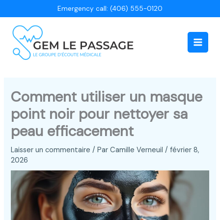
Aller
Emergency call: (406) 555-0120
au
contenu
Main
Men
Comment utiliser un masque
point noir pour nettoyer sa
peau efficacement
Laisser un commentaire
/ Par
Camille Verneuil
/
février 8,
2026