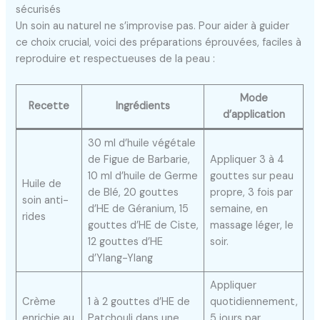
sécurisés
Un soin au naturel ne s’improvise pas. Pour aider à guider
ce choix crucial, voici des préparations éprouvées, faciles à
reproduire et respectueuses de la peau :
Mode
Recette
Ingrédients
d’application
30 ml d’huile végétale
de Figue de Barbarie,
Appliquer 3 à 4
10 ml d’huile de Germe
gouttes sur peau
Huile de
de Blé, 20 gouttes
propre, 3 fois par
soin anti-
d’HE de Géranium, 15
semaine, en
rides
gouttes d’HE de Ciste,
massage léger, le
12 gouttes d’HE
soir.
d’Ylang-Ylang
Appliquer
Crème
1 à 2 gouttes d’HE de
quotidiennement,
enrichie au
Patchouli dans une
5 jours par