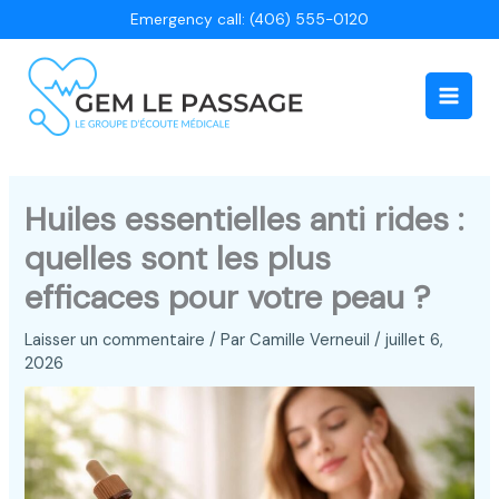
Aller
Emergency call: (406) 555-0120
au
contenu
Main
Men
Huiles essentielles anti rides :
quelles sont les plus
efficaces pour votre peau ?
Laisser un commentaire
/ Par
Camille Verneuil
/
juillet 6,
2026