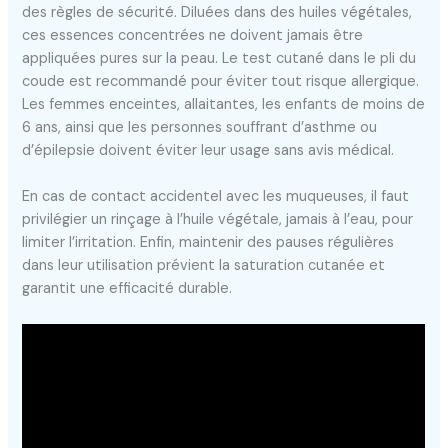
des règles de sécurité. Diluées dans des huiles végétales,
ces essences concentrées ne doivent jamais être
appliquées pures sur la peau. Le test cutané dans le pli du
coude est recommandé pour éviter tout risque allergique.
Les femmes enceintes, allaitantes, les enfants de moins de
6 ans, ainsi que les personnes souffrant d’asthme ou
d’épilepsie doivent éviter leur usage sans avis médical.
En cas de contact accidentel avec les muqueuses, il faut
privilégier un rinçage à l’huile végétale, jamais à l’eau, pour
limiter l’irritation. Enfin, maintenir des pauses régulières
dans leur utilisation prévient la saturation cutanée et
garantit une efficacité durable.