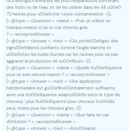
ru00e9frigu00e9rateur les pru00e9parations contenant
des fruits ou de l’eau, et de les utiliser dans les 48 u00e0
72 heures pour u00e9viter toute contamination. »}},
{« @type »: »Question », »name »: »Puis-je utiliser un
masque maison si j’ai un cuir chevelu gras
? », »acceptedAnswer »:
{« @type »: »Answer », »text »: »Oui, privilu00e9giez des
ingru00e9dients purifiants comme l’argile blanche et
u00e9vitez les huiles lourdes sur les racines pour ne pas
aggraver la production de su00e9bum. »}},
{« @type »: »Question », »name »: »Quelle fru00e9quence
pour un soin naturel maison ? », »acceptedAnswer »:
{« @type »: »Answer », »text »: »Une application
hebdomadaire est gu00e9nu00e9ralement suffisante,
avec une fru00e9quence adaptu00e9e selon le type de
cheveux : plus fru00e9quente pour cheveux tru00e8s
secs, moins pour les cheveux gras. »}},
{« @type »: »Question », »name »: »Que faire en cas
d’irritation ? », »acceptedAnswer »:
{« @type »: »Answer », »text »: »Arru00eatez