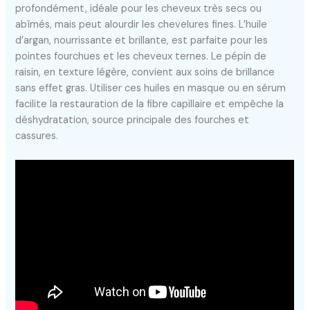
profondément, idéale pour les cheveux très secs ou
abîmés, mais peut alourdir les chevelures fines. L’huile
d’argan, nourrissante et brillante, est parfaite pour les
pointes fourchues et les cheveux ternes. Le pépin de
raisin, en texture légère, convient aux soins de brillance
sans effet gras. Utiliser ces huiles en masque ou en sérum
facilite la restauration de la fibre capillaire et empêche la
déshydratation, source principale des fourches et
cassures.