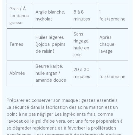
Gras / À
Argile blanche,
5 à 8
1
tendance
hydrolat
minutes
fois/semaine
grasse
Sans
Huiles légères
Après
rinçage,
Ternes
(jojoba, pépins
chaque
huile en
de raisin)
lavage
soin
Beurre karité,
20 à 30
1
Abîmés
huile argan /
minutes
fois/semaine
amande douce
Préparer et conserver son masque : gestes essentiels
La sécurité dans la fabrication des soins maison est un
point à ne pas négliger. Les ingrédients frais, comme
l’avocat ou le gel d’aloe vera, ont une forte propension à
se dégrader rapidement et à favoriser la prolifération