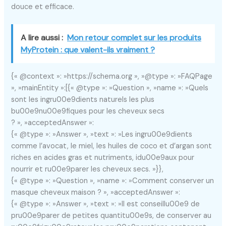
douce et efficace.
A lire aussi :
Mon retour complet sur les produits
MyProtein : que valent-ils vraiment ?
{« @context »: »https://schema.org », »@type »: »FAQPage
», »mainEntity »:[{« @type »: »Question », »name »: »Quels
sont les ingru00e9dients naturels les plus
bu00e9nu00e9fiques pour les cheveux secs
? », »acceptedAnswer »:
{« @type »: »Answer », »text »: »Les ingru00e9dients
comme l’avocat, le miel, les huiles de coco et d’argan sont
riches en acides gras et nutriments, idu00e9aux pour
nourrir et ru00e9parer les cheveux secs. »}},
{« @type »: »Question », »name »: »Comment conserver un
masque cheveux maison ? », »acceptedAnswer »:
{« @type »: »Answer », »text »: »Il est conseillu00e9 de
pru00e9parer de petites quantitu00e9s, de conserver au