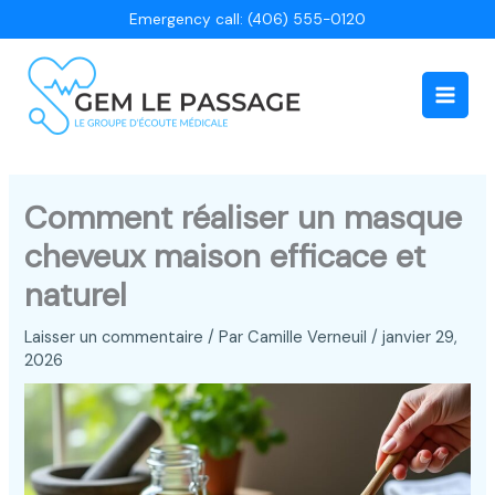
Aller
Emergency call: (406) 555-0120
au
contenu
Main
Men
Comment réaliser un masque
cheveux maison efficace et
naturel
Laisser un commentaire
/ Par
Camille Verneuil
/
janvier 29,
2026