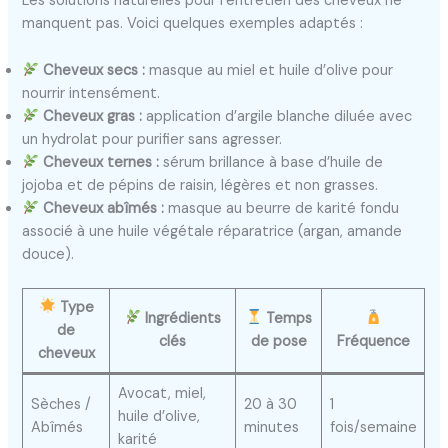
Les solutions naturelles pour l’entretien des cheveux ne
manquent pas. Voici quelques exemples adaptés :
Cheveux secs :
masque au miel et huile d’olive pour
nourrir intensément.
Cheveux gras :
application d’argile blanche diluée avec
un hydrolat pour purifier sans agresser.
Cheveux ternes :
sérum brillance à base d’huile de
jojoba et de pépins de raisin, légères et non grasses.
Cheveux abîmés :
masque au beurre de karité fondu
associé à une huile végétale réparatrice (argan, amande
douce).
Type
Ingrédients
Temps
de
clés
de pose
Fréquence
cheveux
Avocat, miel,
Sèches /
20 à 30
1
huile d’olive,
Abîmés
minutes
fois/semaine
karité