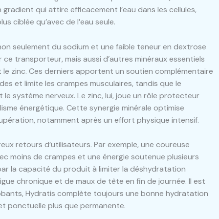
adient qui attire efficacement l’eau dans les cellules,
lus ciblée qu’avec de l’eau seule.
non seulement du sodium et une faible teneur en dextrose
r ce transporteur, mais aussi d’autres minéraux essentiels
 le zinc. Ces derniers apportent un soutien complémentaire
ides et limite les crampes musculaires, tandis que le
le système nerveux. Le zinc, lui, joue un rôle protecteur
lisme énergétique. Cette synergie minérale optimise
cupération, notamment après un effort physique intensif.
reux retours d’utilisateurs. Par exemple, une coureuse
avec moins de crampes et une énergie soutenue plusieurs
par la capacité du produit à limiter la déshydratation
igue chronique et de maux de tête en fin de journée. Il est
obants, Hydratis complète toujours une bonne hydratation
e et ponctuelle plus que permanente.