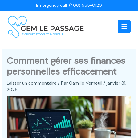
Aller
Emergency call: (406) 555-0120
au
contenu
Main
Men
Comment gérer ses finances
personnelles efficacement
Laisser un commentaire
/ Par
Camille Verneuil
/
janvier 31,
2026