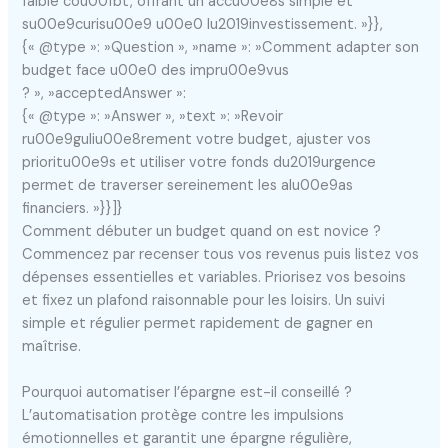
faible cou00fbt, offrant un accu00e8s simple et
su00e9curisu00e9 u00e0 lu2019investissement. »}},
{« @type »: »Question », »name »: »Comment adapter son
budget face u00e0 des impru00e9vus
? », »acceptedAnswer »:
{« @type »: »Answer », »text »: »Revoir
ru00e9guliu00e8rement votre budget, ajuster vos
prioritu00e9s et utiliser votre fonds du2019urgence
permet de traverser sereinement les alu00e9as
financiers. »}}]}
Comment débuter un budget quand on est novice ?
Commencez par recenser tous vos revenus puis listez vos
dépenses essentielles et variables. Priorisez vos besoins
et fixez un plafond raisonnable pour les loisirs. Un suivi
simple et régulier permet rapidement de gagner en
maîtrise.
Pourquoi automatiser l’épargne est-il conseillé ?
L’automatisation protège contre les impulsions
émotionnelles et garantit une épargne régulière,