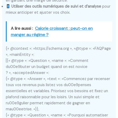
en gardant une marge de sécurité.
Utiliser des outils numériques de suivi et d’analyse
pour
mieux anticiper et ajuster vos choix.
A lire aussi :
Calorie croissant : peut-on en
manger au régime ?
{« @context »: »https://schema.org », »@type »: »FAQPage
», »mainEntity »:
[{« @type »: »Question », »name »: »Comment
du00e9buter un budget quand on est novice
? », »acceptedAnswer »:
{« @type »: »Answer », »text »: »Commencez par recenser
tous vos revenus puis listez vos du00e9penses
essentielles et variables. Priorisez vos besoins et fixez un
plafond raisonnable pour les loisirs. Un suivi simple et
ru00e9gulier permet rapidement de gagner en
mau00eetrise. »}},
{« @type »: »Question », »name »: »Pourquoi automatiser