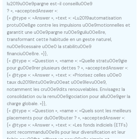
lu2019u00e9pargne est-il conseillu00e9
? », »acceptedAnswer »:
{« @type »: »Answer », »text »: »Lu2019automatisation
protu00e8ge contre les impulsions u00e9motionnelles et
garantit une u00e9pargne ru00e9guliu00e8re,
transformant cette habitude en un geste naturel,
nu00e9cessaire u00e0 la stabilitu00e9
financiu00e8re. »}},
{« @type »: »Question », »name »: »Quelle stratu00e9gie
pour gu00e9rer plusieurs dettes ? », »acceptedAnswer »:
{« @type »: »Answer », »text »: »Priorisez celles u00e0
taux du2019intu00e9ru00eat u00e9levu00e9,
notamment les cru00e9dits renouvelables. Envisagez la
consolidation ou la renu00e9gociation pour allu00e9ger la
charge globale. »}},
{« @type »: »Question », »name »: »Quels sont les meilleurs
placements pour du00e9buter ? », »acceptedAnswer »:
{« @type »: »Answer », »text »: »Les fonds indiciels (ETFs)
sont recommandu00e9s pour leur diversification et leur