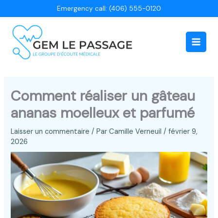
Aller
Emergency call: (406) 555-0120
au
contenu
Main
Men
Comment réaliser un gâteau
ananas moelleux et parfumé
Laisser un commentaire
/ Par
Camille Verneuil
/
février 9,
2026