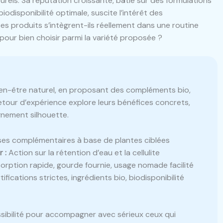
urels. Sa réputation croissante, bâtie sur des formulations
disponibilité optimale, suscite l’intérêt des
 produits s’intègrent-ils réellement dans une routine
pour bien choisir parmi la variété proposée ?
ien-être naturel, en proposant des compléments bio,
 retour d’expérience explore leurs bénéfices concrets,
nement silhouette.
ses complémentaires à base de plantes ciblées
 :
Action sur la rétention d’eau et la cellulite
rption rapide, gourde fournie, usage nomade facilité
ifications strictes, ingrédients bio, biodisponibilité
ssibilité pour accompagner avec sérieux ceux qui