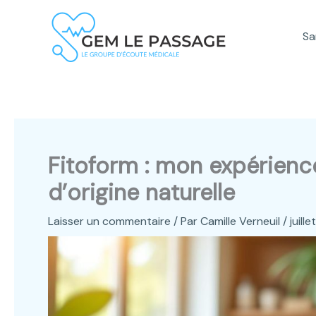
Aller
au
Sa
contenu
Fitoform : mon expérien
d’origine naturelle
Laisser un commentaire
/ Par
Camille Verneuil
/
juill