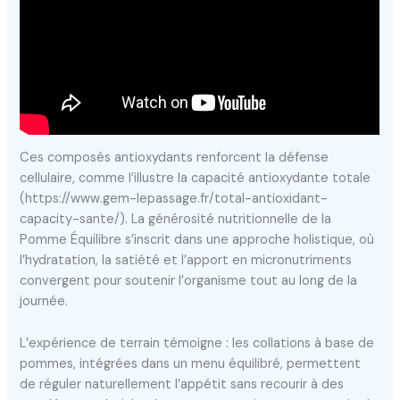
Ces composés antioxydants renforcent la défense
cellulaire, comme l’illustre la capacité antioxydante totale
(https://www.gem-lepassage.fr/total-antioxidant-
capacity-sante/). La générosité nutritionnelle de la
Pomme Équilibre s’inscrit dans une approche holistique, où
l’hydratation, la satiété et l’apport en micronutriments
convergent pour soutenir l’organisme tout au long de la
journée.
L’expérience de terrain témoigne : les collations à base de
pommes, intégrées dans un menu équilibré, permettent
de réguler naturellement l’appétit sans recourir à des