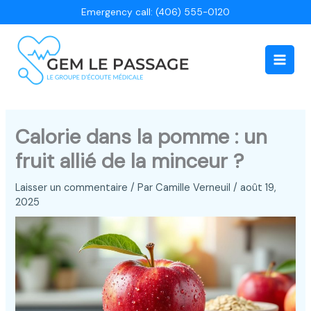
Aller
Emergency call: (406) 555-0120
au
contenu
Main
Men
Calorie dans la pomme : un
fruit allié de la minceur ?
Laisser un commentaire
/ Par
Camille Verneuil
/
août 19,
2025