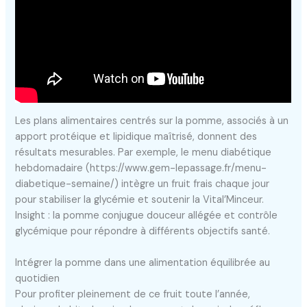
Les plans alimentaires centrés sur la pomme, associés à un
apport protéique et lipidique maîtrisé, donnent des
résultats mesurables. Par exemple, le menu diabétique
hebdomadaire (https://www.gem-lepassage.fr/menu-
diabetique-semaine/) intègre un fruit frais chaque jour
pour stabiliser la glycémie et soutenir la Vital’Minceur.
Insight : la pomme conjugue douceur allégée et contrôle
glycémique pour répondre à différents objectifs santé.
Intégrer la pomme dans une alimentation équilibrée au
quotidien
Pour profiter pleinement de ce fruit toute l’année,