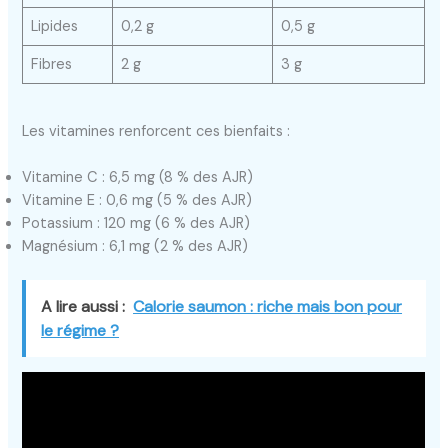
Lipides
0,2 g
0,5 g
Fibres
2 g
3 g
Les vitamines renforcent ces bienfaits :
Vitamine C : 6,5 mg (8 % des AJR)
Vitamine E : 0,6 mg (5 % des AJR)
Potassium : 120 mg (6 % des AJR)
Magnésium : 6,1 mg (2 % des AJR)
A lire aussi :
Calorie saumon : riche mais bon pour
le régime ?