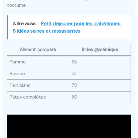
nocturne
A lire aussi :
Petit déjeuner pour les diabétiques :
5 idées saines et rassasiantes
Aliment comparé
Index glycémique
Pomme
38
Banane
52
Pain blanc
70
Pâtes complètes
50