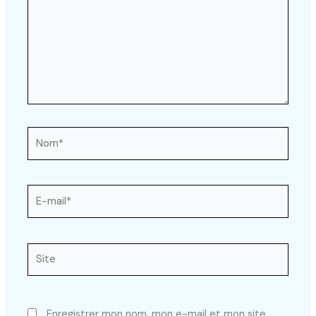
Nom*
E-
mail*
Site
Enregistrer mon nom, mon e-mail et mon site