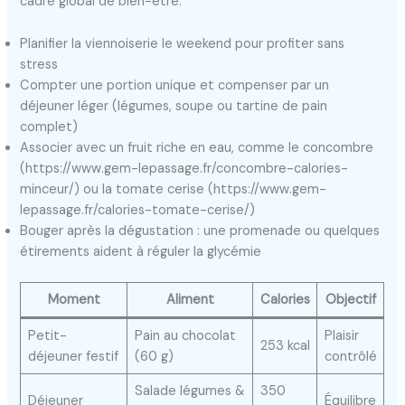
cadre global de bien-être.
Planifier la viennoiserie le weekend pour profiter sans
stress
Compter une portion unique et compenser par un
déjeuner léger (légumes, soupe ou tartine de pain
complet)
Associer avec un fruit riche en eau, comme le concombre
(https://www.gem-lepassage.fr/concombre-calories-
minceur/) ou la tomate cerise (https://www.gem-
lepassage.fr/calories-tomate-cerise/)
Bouger après la dégustation : une promenade ou quelques
étirements aident à réguler la glycémie
Moment
Aliment
Calories
Objectif
Petit-
Pain au chocolat
Plaisir
253 kcal
déjeuner festif
(60 g)
contrôlé
Salade légumes &
350
Déjeuner
Équilibre