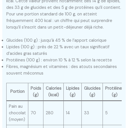
kcal. Cette valeur provient notamment des 14 g de lipides,
des 33 g de glucides et des 5 g de protéines qu’il contient.
Pour une portion standard de 100 g, on atteint
fréquemment 400 kcal : un chiffre qui peut surprendre
lorsqu’il s’inscrit dans un petit-déjeuner déjà riche.
Glucides (100 g) : jusqu’à 45 % de l’apport calorique
Lipides (100 g) : près de 22 % avec un taux significatif
d’acides gras saturés
Protéines (100 g) : environ 10 % à 12 % selon la recette
Fibres, magnésium et vitamines : des atouts secondaires
souvent méconnus
Poids
Calories
Lipides
Glucides
Protéines
Portion
(g)
(kcal)
(g)
(g)
(g)
Pain au
chocolat
70
280
14
33
5
(moyen)