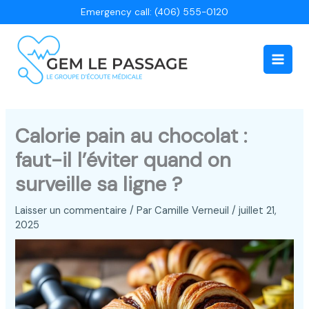
Aller
Emergency call: (406) 555-0120
au
contenu
Main
Men
Calorie pain au chocolat :
faut-il l’éviter quand on
surveille sa ligne ?
Laisser un commentaire
/ Par
Camille Verneuil
/
juillet 21,
2025