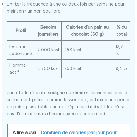
Limiter la fréquence à une ou deux fois par semaine pour
maintenir un bon équilibre
Besoins
Calories d’un pain au
% du
Profil
journaliers
chocolat (60 g)
total
Femme
12,7
2 000 kcal
253 kcal
sédentaire
%
Homme
2 700 kcal
253 kcal
9,4 %
actif
Une étude récente souligne que limiter les viennoiseries à
un moment précis, comme le weekend, entraîne une perte
de poids plus stable que des régimes stricts. L’idée n’est
pas d’éliminer mais d’inclure avec discernement.
A lire aussi :
Combien de calories par jour pour