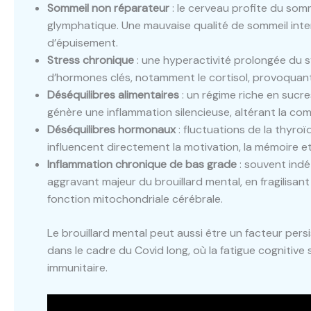
Sommeil non réparateur
: le cerveau profite du somm
glymphatique. Une mauvaise qualité de sommeil int
d’épuisement.
Stress chronique
: une hyperactivité prolongée du 
d’hormones clés, notamment le cortisol, provoquant t
Déséquilibres alimentaires
: un régime riche en sucre
génère une inflammation silencieuse, altérant la co
Déséquilibres hormonaux
: fluctuations de la thyro
influencent directement la motivation, la mémoire et
Inflammation chronique de bas grade
: souvent indé
aggravant majeur du brouillard mental, en fragilisan
fonction mitochondriale cérébrale.
Le brouillard mental peut aussi être un facteur per
dans le cadre du Covid long, où la fatigue cognitive
immunitaire.