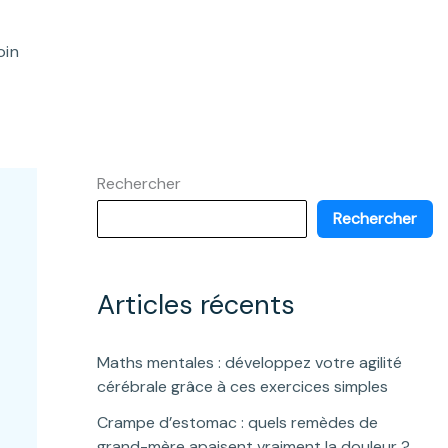
oin
Rechercher
Rechercher
Articles récents
Maths mentales : développez votre agilité
cérébrale grâce à ces exercices simples
Crampe d’estomac : quels remèdes de
grand-mère apaisent vraiment la douleur ?