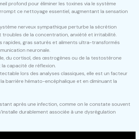
eil profond pour éliminer les toxines via le système
errompt ce nettoyage essentiel, augmentant la sensation
système nerveux sympathique perturbe la sécrétion
roubles de la concentration, anxiété et irritabilité.
s rapides, gras saturés et aliments ultra-transformés
mmunication neuronale.
ïde, du cortisol, des œstrogènes ou de la testostérone
 la capacité de réflexion.
tectable lors des analyses classiques, elle est un facteur
t la barrière hémato-encéphalique et en diminuant la
sistant après une infection, comme on le constate souvent
 s’installe durablement associée à une dysrégulation