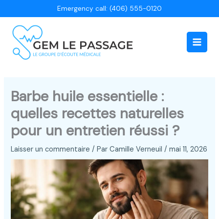
Aller
Emergency call: (406) 555-0120
au
contenu
Main
Men
Barbe huile essentielle :
quelles recettes naturelles
pour un entretien réussi ?
Laisser un commentaire
/ Par
Camille Verneuil
/
mai 11, 2026