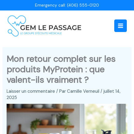
Aller
Emergency call: (406) 555-0120
au
contenu
Main
Men
Mon retour complet sur les
produits MyProtein : que
valent-ils vraiment ?
Laisser un commentaire
/ Par
Camille Verneuil
/
juillet 14,
2025