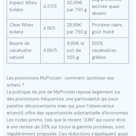
Impact Whey
30,99€
4.37/5
lactose quasi
Isolate
par 750 g
absent
Clear Whey
29,99€
Protéine claire,
4.19/5
Isolate
par 750 g
goût fruité
Beurre de
9,99€ le
100%
cacahuète
4.68/5
pot de
cacahuètes
naturel
350 g
grillées
Les promotions MyProtein : comment optimiser ses
achats ?
La politique de prix de MyProtein repose largement sur
des promotions fréquentes, une particularité qui peut
paraître déconcertante mais qui, pour l’observateur
attentif, offre des opportunités substantielle d’économies.
Les codes promo, tels que le récent “JUIN” qui ouvre droit
à une remise de 35% sur toute la gamme protéines, sont
régulièrement proposés. Ces réductions s’appliquent aussi