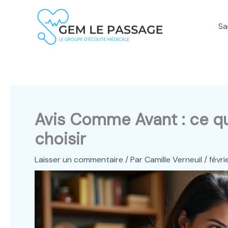
Aller
au
Sa
contenu
Avis Comme Avant : ce qu’
choisir
Laisser un commentaire
/ Par
Camille Verneuil
/
févri