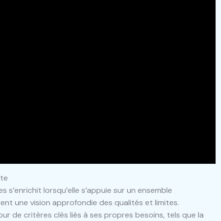
ote
s’enrichit lorsqu’elle s’appuie sur un ensemble
frent une vision approfondie des qualités et limites.
our de critères clés liés à ses propres besoins, tels que la