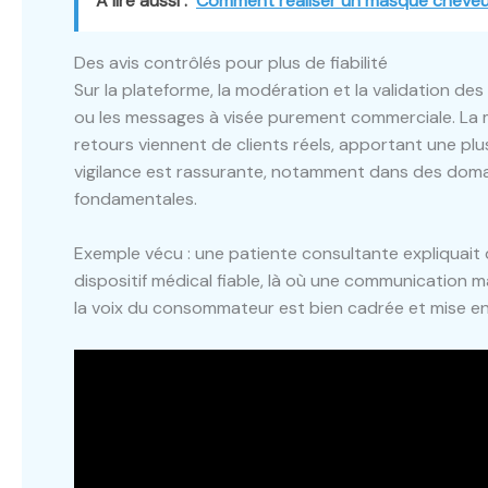
A lire aussi :
Comment réaliser un masque cheveux
Des avis contrôlés pour plus de fiabilité
Sur la plateforme, la modération et la validation des
ou les messages à visée purement commerciale. La m
retours viennent de clients réels, apportant une pl
vigilance est rassurante, notamment dans des domain
fondamentales.
Exemple vécu : une patiente consultante expliquait q
dispositif médical fiable, là où une communication ma
la voix du consommateur est bien cadrée et mise en 