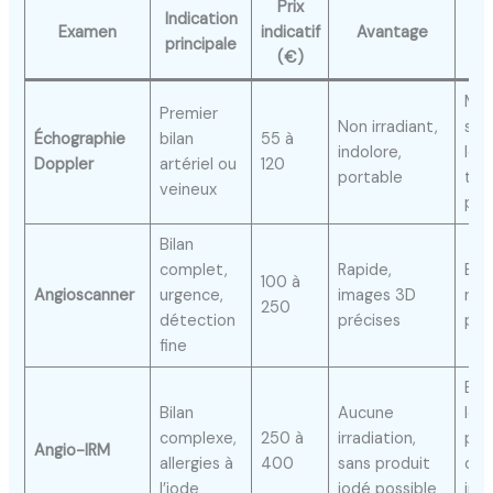
Prix
Indication
Examen
indicatif
Avantage
principale
(€)
Moi
Premier
Non irradiant,
sur
Échographie
bilan
55 à
indolore,
lés
Doppler
artériel ou
120
portable
terr
veineux
pro
Bilan
complet,
Rapide,
Exp
100 à
Angioscanner
urgence,
images 3D
ray
250
détection
précises
pro
fine
Exa
Bilan
Aucune
lon
complexe,
250 à
irradiation,
préc
Angio-IRM
allergies à
400
sans produit
con
l’iode
iodé possible
ind