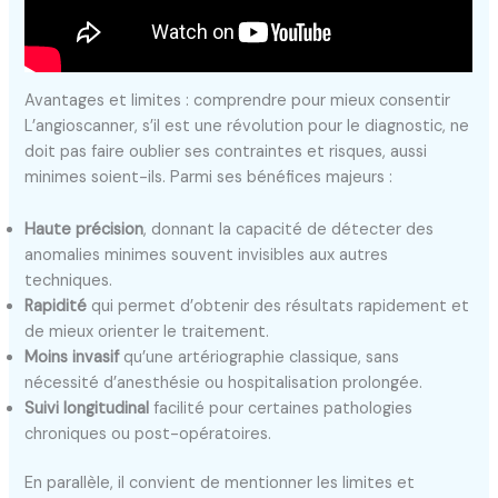
Avantages et limites : comprendre pour mieux consentir
L’angioscanner, s’il est une révolution pour le diagnostic, ne
doit pas faire oublier ses contraintes et risques, aussi
minimes soient-ils. Parmi ses bénéfices majeurs :
Haute précision
, donnant la capacité de détecter des
anomalies minimes souvent invisibles aux autres
techniques.
Rapidité
qui permet d’obtenir des résultats rapidement et
de mieux orienter le traitement.
Moins invasif
qu’une artériographie classique, sans
nécessité d’anesthésie ou hospitalisation prolongée.
Suivi longitudinal
facilité pour certaines pathologies
chroniques ou post-opératoires.
En parallèle, il convient de mentionner les limites et