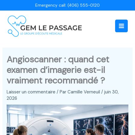
Aller
Emergency call: (406) 555-0120
au
contenu
Main
Men
Angioscanner : quand cet
examen d’imagerie est-il
vraiment recommandé ?
Laisser un commentaire
/ Par
Camille Verneuil
/
juin 30,
2026