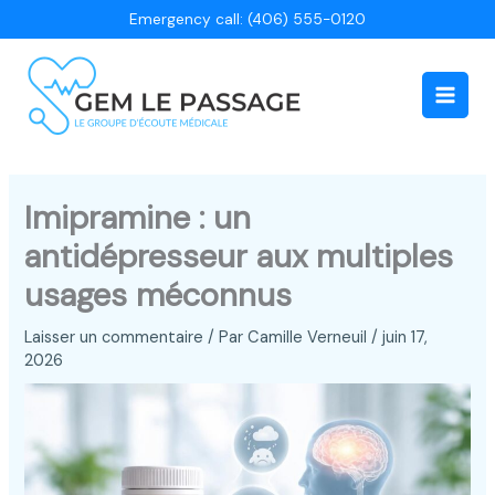
Aller
Emergency call: (406) 555-0120
au
contenu
Main
Men
Imipramine : un
antidépresseur aux multiples
usages méconnus
Laisser un commentaire
/ Par
Camille Verneuil
/
juin 17,
2026