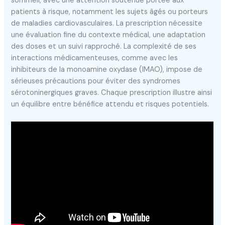
sommeil, avec une attention soutenue portée aux
patients à risque, notamment les sujets âgés ou porteurs
de maladies cardiovasculaires. La prescription nécessite
une évaluation fine du contexte médical, une adaptation
des doses et un suivi rapproché. La complexité de ses
interactions médicamenteuses, comme avec les
inhibiteurs de la monoamine oxydase (IMAO), impose de
sérieuses précautions pour éviter des syndromes
sérotoninergiques graves. Chaque prescription illustre ainsi
un équilibre entre bénéfice attendu et risques potentiels.