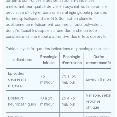
patients confrontés à des sensations invalidantes,
améliorant leur qualité de vie. En psychiatrie, l’imipramine
peut aussi s’intégrer dans une stratégie globale pour des
formes spécifiques d’anxiété. Son action plurielle
positionne ce médicament comme un outil polyvalent,
dont l’efficacité s’appuie sur une démarche clinique
construite et une écoute attentive des effets observés.
Tableau synthétique des indications et posologies usuelles
Posologie
Posologie
Durée
Indications
initiale
d’entretien
recommandée
Épisodes
75
75 à 150
dépressifs
Environ 6 mois
mg/jour
mg/jour
majeurs
Variable, selon
Douleurs
10 à 25
25 à 75
réponse
neuropathiques
mg/jour
mg/jour
clinique