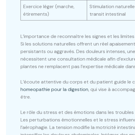
Exercice léger (marche,
Stimulation naturell
étirements)
transit intestinal
L’importance de reconnaître les signes et les limite
Si les solutions naturelles offrent un réel apaisemen
persistants ou aggravés. Des douleurs intenses, un
nécessitent une consultation médicale afin d’exclu
plantes ne remplacent pas l’expertise médicale dans
L’écoute attentive du corps et du patient guide le c
homeopathie pour la digestion
, qui vise à accompa
être.
Le rôle du stress et des émotions dans les troubles 
Les perturbations émotionnelles et le stress influen
l’aérophagie. La tension modifie la motricité intesti
intensifier les douleurs abdominales. Intégrer des p