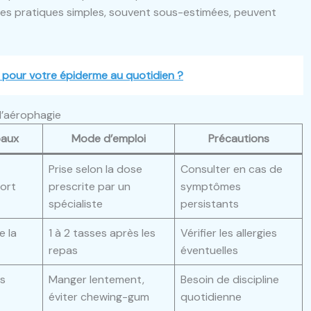
. Ces pratiques simples, souvent sous-estimées, peuvent
s pour votre épiderme au quotidien ?
l’aérophagie
paux
Mode d’emploi
Précautions
Prise selon la dose
Consulter en cas de
fort
prescrite par un
symptômes
spécialiste
persistants
e la
1 à 2 tasses après les
Vérifier les allergies
repas
éventuelles
es
Manger lentement,
Besoin de discipline
éviter chewing-gum
quotidienne