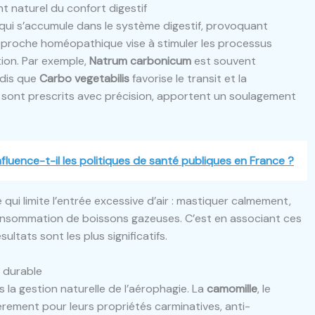
naturel du confort digestif
r qui s’accumule dans le système digestif, provoquant
approche homéopathique vise à stimuler les processus
tion. Par exemple,
Natrum carbonicum
est souvent
ndis que
Carbo vegetabilis
favorise le transit et la
sont prescrits avec précision, apportent un soulagement
fluence-t-il les politiques de santé publiques en France ?
ui limite l’entrée excessive d’air : mastiquer calmement,
 consommation de boissons gazeuses. C’est en associant ces
ultats sont les plus significatifs.
t durable
s la gestion naturelle de l’aérophagie. La
camomille
, le
èrement pour leurs propriétés carminatives, anti-