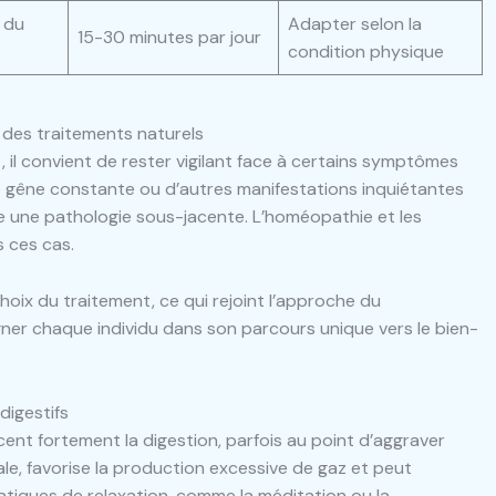
e du
Adapter selon la
15-30 minutes par jour
condition physique
s des traitements naturels
t, il convient de rester vigilant face à certains symptômes
e gêne constante ou d’autres manifestations inquiétantes
re une pathologie sous-jacente. L’homéopathie et les
 ces cas.
hoix du traitement, ce qui rejoint l’approche du
gner chaque individu dans son parcours unique vers le bien-
digestifs
cent fortement la digestion, parfois au point d’aggraver
nale, favorise la production excessive de gaz et peut
ratiques de relaxation, comme la méditation ou la