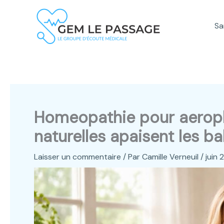
Aller
au
Sa
contenu
Homeopathie pour aeropha
naturelles apaisent les b
Laisser un commentaire
/ Par
Camille Verneuil
/
juin 