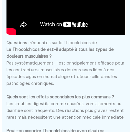
Questions fréquentes sur le Thiocolchicoside
Le Thiocolchicoside est-il adapté à tous les types de
douleurs musculaires ?
Pas systématiquement. Il est principalement efficace pour
les contractures musculaires douloureuses liées à des
épisodes aigus en rhumatologie et déconseillé dans les
pathologies chroniques.
Quels sont les effets secondaires les plus communs ?
Les troubles digestifs comme nausées, vomissements ou
diarrhée sont fréquents. Des réactions plus graves restent
rares mais nécessitent une attention médicale immédiate.
Peut-on associer Thiocolchicoside avec d’autres