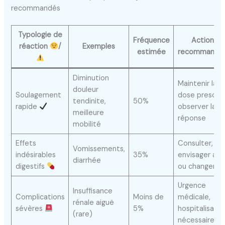
recommandés
Typologie de
Fréquence
Actions
réaction
/
Exemples
estimée
recommandé
Diminution
Maintenir la
douleur
Soulagement
dose prescrit
tendinite,
50%
rapide
observer la
meilleure
réponse
mobilité
Effets
Consulter,
Vomissements,
indésirables
35%
envisager arr
diarrhée
digestifs
ou changeme
Urgence
Insuffisance
Complications
Moins de
médicale,
rénale aiguë
sévères
5%
hospitalisatio
(rare)
nécessaire