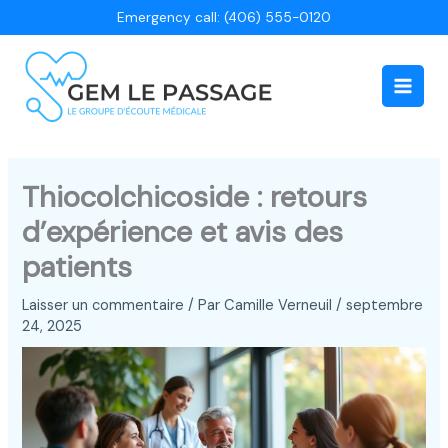
Aller
Emergency call: (406) 555-0120
au
contenu
Main
Men
Thiocolchicoside : retours
d’expérience et avis des
patients
Laisser un commentaire
/ Par
Camille Verneuil
/
septembre
24, 2025