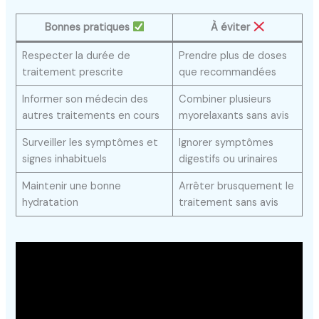
Bonnes pratiques
À éviter
Respecter la durée de
Prendre plus de doses
traitement prescrite
que recommandées
Informer son médecin des
Combiner plusieurs
autres traitements en cours
myorelaxants sans avis
Surveiller les symptômes et
Ignorer symptômes
signes inhabituels
digestifs ou urinaires
Maintenir une bonne
Arrêter brusquement le
hydratation
traitement sans avis