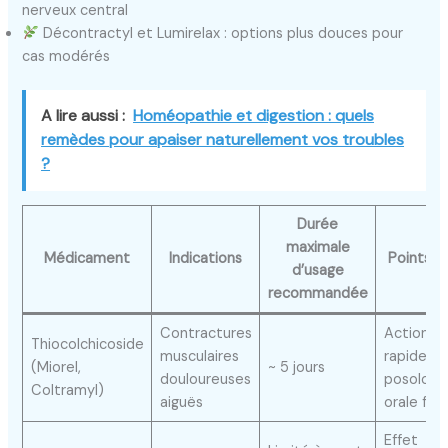
nerveux central
Décontractyl et Lumirelax : options plus douces pour
cas modérés
A lire aussi :
Homéopathie et digestion : quels
remèdes pour apaiser naturellement vos troubles
?
Durée
maximale
Médicament
Indications
Points fo
d’usage
recommandée
Contractures
Action
Thiocolchicoside
musculaires
rapide,
(Miorel,
~ 5 jours
douloureuses
posologi
Coltramyl)
aiguës
orale faci
Effet