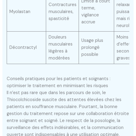
Limité à court
Contractures
relaxant
terme,
Myolastan
musculaires,
puissant,
vigilance
spasticité
mais risq
accrue
neurolog
Douleurs
Moins
Usage plus
musculaires
d’effets
Décontractyl
prolongé
légères à
secondai
possible
modérées
graves
Conseils pratiques pour les patients et soignants :
optimiser le traitement en minimisant les risques
Il n’est pas rare que dans les parcours de soin, le
Thiocolchicoside suscite des attentes élevées chez les
patients en souffrance musculaire. Pourtant, la bonne
gestion du traitement repose sur une collaboration étroite
entre soignant et soigné. Le respect de la posologie, la
surveillance des effets indésirables, et la communication
ouverte sont indispensables à une utilisation optimale.