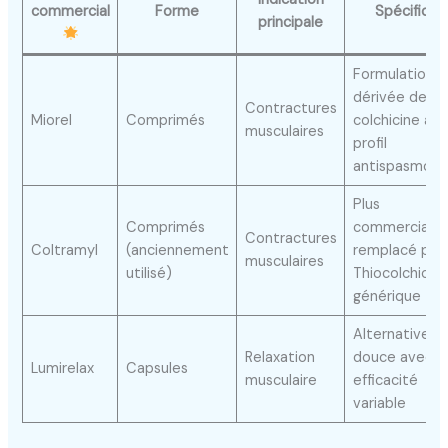
commercial
Forme
Spécificité
principale
Formulation
dérivée de
Contractures
Miorel
Comprimés
colchicine av
musculaires
profil
antispasmodi
Plus
Comprimés
commercialisé
Contractures
Coltramyl
(anciennement
remplacé par
musculaires
utilisé)
Thiocolchicos
générique
Alternative
Relaxation
douce avec
Lumirelax
Capsules
musculaire
efficacité
variable