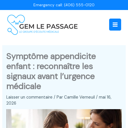
Aller
Emergency call: (406) 555-0120
au
contenu
Main
Men
Symptôme appendicite
enfant : reconnaître les
signaux avant l’urgence
médicale
Laisser un commentaire
/ Par
Camille Verneuil
/
mai 16,
2026