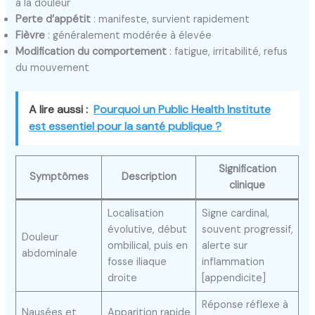
à la douleur
Perte d’appétit
: manifeste, survient rapidement
Fièvre
: généralement modérée à élevée
Modification du comportement
: fatigue, irritabilité, refus
du mouvement
A lire aussi :
Pourquoi un Public Health Institute
est essentiel pour la santé publique ?
Signification
Symptômes
Description
clinique
Localisation
Signe cardinal,
évolutive, début
souvent progressif,
Douleur
ombilical, puis en
alerte sur
abdominale
fosse iliaque
inflammation
droite
[appendicite]
Réponse réflexe à
Nausées et
Apparition rapide