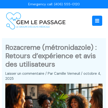
Aller
Emergency call: (406) 555-0120
au
contenu
Main
Men
Rozacreme (métronidazole) :
Retours d’expérience et avis
des utilisateurs
Laisser un commentaire
/ Par
Camille Verneuil
/
octobre 4,
2025