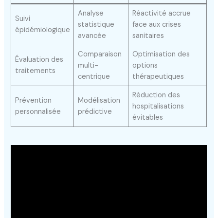
Analyse
Réactivité accrue
Suivi
statistique
face aux crises
épidémiologique
avancée
sanitaires
Comparaison
Optimisation des
Évaluation des
multi-
options
traitements
centrique
thérapeutiques
Réduction des
Prévention
Modélisation
hospitalisations
personnalisée
prédictive
évitables