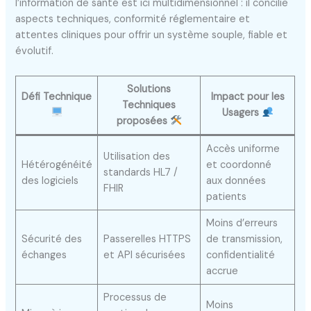
l’information de santé est ici multidimensionnel : il concilie
aspects techniques, conformité réglementaire et
attentes cliniques pour offrir un système souple, fiable et
évolutif.
Solutions
Défi Technique
Impact pour les
Techniques
Usagers
proposées
Accès uniforme
Utilisation des
Hétérogénéité
et coordonné
standards HL7 /
des logiciels
aux données
FHIR
patients
Moins d’erreurs
Sécurité des
Passerelles HTTPS
de transmission,
échanges
et API sécurisées
confidentialité
accrue
Processus de
Moins