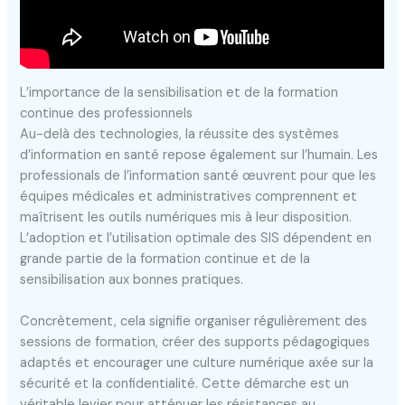
L’importance de la sensibilisation et de la formation
continue des professionnels
Au-delà des technologies, la réussite des systèmes
d’information en santé repose également sur l’humain. Les
professionals de l’information santé œuvrent pour que les
équipes médicales et administratives comprennent et
maîtrisent les outils numériques mis à leur disposition.
L’adoption et l’utilisation optimale des SIS dépendent en
grande partie de la formation continue et de la
sensibilisation aux bonnes pratiques.
Concrètement, cela signifie organiser régulièrement des
sessions de formation, créer des supports pédagogiques
adaptés et encourager une culture numérique axée sur la
sécurité et la confidentialité. Cette démarche est un
véritable levier pour atténuer les résistances au