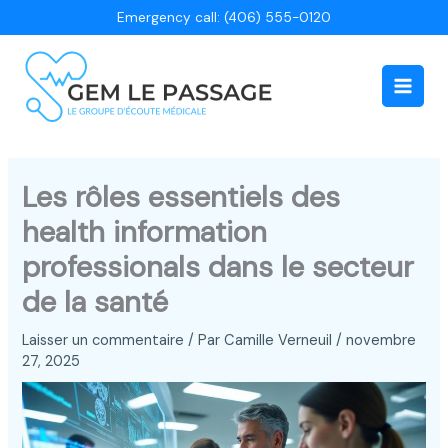
Aller
Emergency call: (406) 555-0120
au
contenu
Main
Men
Les rôles essentiels des
health information
professionals dans le secteur
de la santé
Laisser un commentaire
/ Par
Camille Verneuil
/
novembre
27, 2025