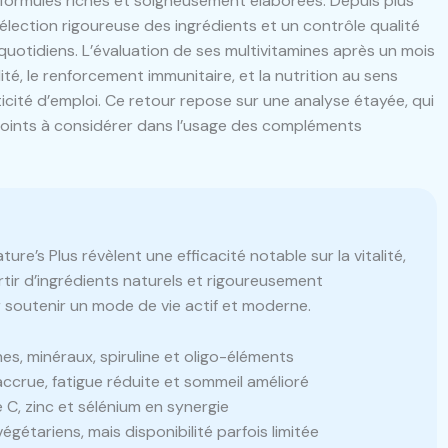
e formules riches et soigneusement élaborées. Depuis plus
élection rigoureuse des ingrédients et un contrôle qualité
quotidiens. L’évaluation de ses multivitamines après un mois
alité, le renforcement immunitaire, et la nutrition au sens
aticité d’emploi. Ce retour repose sur une analyse étayée, qui
 points à considérer dans l’usage des compléments
ture’s Plus révèlent une efficacité notable sur la vitalité,
artir d’ingrédients naturels et rigoureusement
ur soutenir un mode de vie actif et moderne.
es, minéraux, spiruline et oligo-éléments
ccrue, fatigue réduite et sommeil amélioré
 C, zinc et sélénium en synergie
gétariens, mais disponibilité parfois limitée