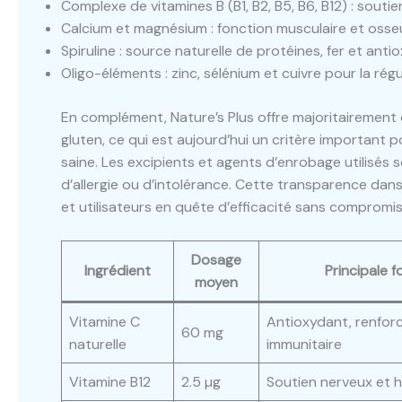
Complexe de vitamines B (B1, B2, B5, B6, B12) : souti
Calcium et magnésium : fonction musculaire et osseu
Spiruline : source naturelle de protéines, fer et anti
Oligo-éléments : zinc, sélénium et cuivre pour la régu
En complément, Nature’s Plus offre majoritairement
gluten, ce qui est aujourd’hui un critère importan
saine. Les excipients et agents d’enrobage utilisés s
d’allergie ou d’intolérance. Cette transparence dan
et utilisateurs en quête d’efficacité sans compromis
Dosage
Ingrédient
Principale f
moyen
Vitamine C
Antioxydant, renfo
60 mg
naturelle
immunitaire
Vitamine B12
2.5 µg
Soutien nerveux et