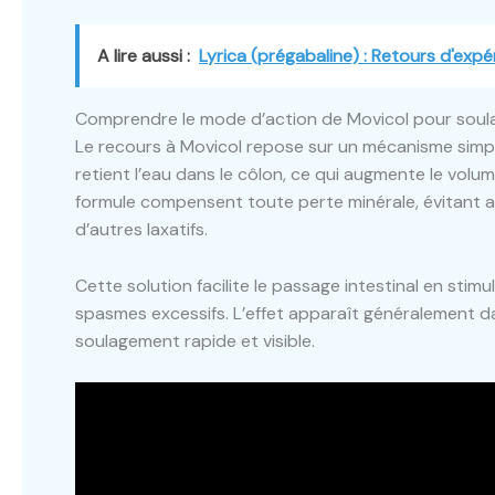
A lire aussi :
Lyrica (prégabaline) : Retours d'expé
Comprendre le mode d’action de Movicol pour soula
Le recours à Movicol repose sur un mécanisme simpl
retient l’eau dans le côlon, ce qui augmente le volum
formule compensent toute perte minérale, évitant ai
d’autres laxatifs.
Cette solution facilite le passage intestinal en stimu
spasmes excessifs. L’effet apparaît généralement dan
soulagement rapide et visible.