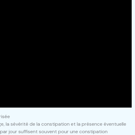
risée
e, la sévérité de la constipation et la présence éventuelle
 par jour suffisent souvent pour une constipation