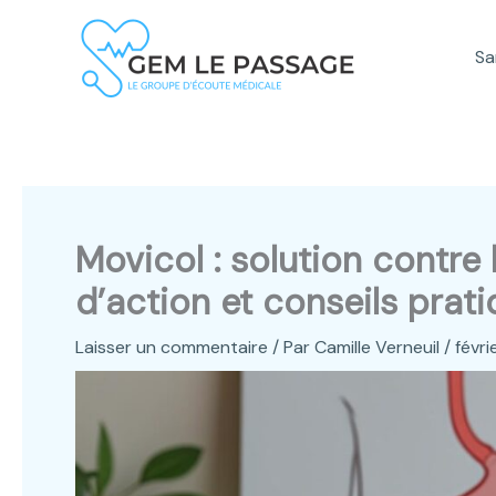
Aller
au
Sa
contenu
Movicol : solution contre
d’action et conseils prat
Laisser un commentaire
/ Par
Camille Verneuil
/
févri