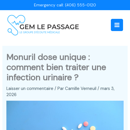
Aller
Emergency call: (406) 555-0120
au
contenu
Main
Men
Monuril dose unique :
comment bien traiter une
infection urinaire ?
Laisser un commentaire
/ Par
Camille Verneuil
/
mars 3,
2026