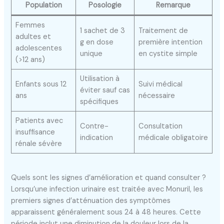
Population
Posologie
Remarque
Femmes
1 sachet de 3
Traitement de
adultes et
g en dose
première intention
adolescentes
unique
en cystite simple
(>12 ans)
Utilisation à
Enfants sous 12
Suivi médical
éviter sauf cas
ans
nécessaire
spécifiques
Patients avec
Contre-
Consultation
insuffisance
indication
médicale obligatoire
rénale sévère
Quels sont les signes d’amélioration et quand consulter ?
Lorsqu’une infection urinaire est traitée avec Monuril, les
premiers signes d’atténuation des symptômes
apparaissent généralement sous 24 à 48 heures. Cette
période inclut une diminution de la douleur lors de la