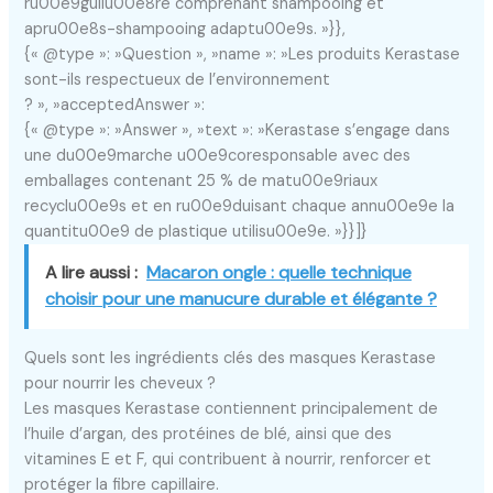
ru00e9guliu00e8re comprenant shampooing et
apru00e8s-shampooing adaptu00e9s. »}},
{« @type »: »Question », »name »: »Les produits Kerastase
sont-ils respectueux de l’environnement
? », »acceptedAnswer »:
{« @type »: »Answer », »text »: »Kerastase s’engage dans
une du00e9marche u00e9coresponsable avec des
emballages contenant 25 % de matu00e9riaux
recyclu00e9s et en ru00e9duisant chaque annu00e9e la
quantitu00e9 de plastique utilisu00e9e. »}}]}
A lire aussi :
Macaron ongle : quelle technique
choisir pour une manucure durable et élégante ?
Quels sont les ingrédients clés des masques Kerastase
pour nourrir les cheveux ?
Les masques Kerastase contiennent principalement de
l’huile d’argan, des protéines de blé, ainsi que des
vitamines E et F, qui contribuent à nourrir, renforcer et
protéger la fibre capillaire.