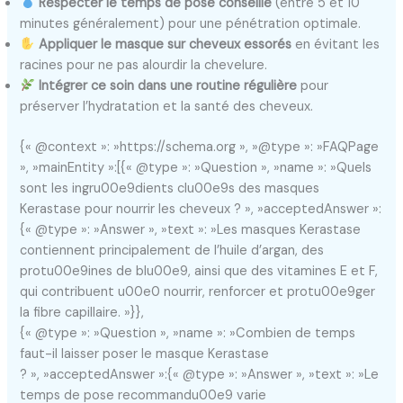
Respecter le temps de pose conseillé
(entre 5 et 10
minutes généralement) pour une pénétration optimale.
Appliquer le masque sur cheveux essorés
en évitant les
racines pour ne pas alourdir la chevelure.
Intégrer ce soin dans une routine régulière
pour
préserver l’hydratation et la santé des cheveux.
{« @context »: »https://schema.org », »@type »: »FAQPage
», »mainEntity »:[{« @type »: »Question », »name »: »Quels
sont les ingru00e9dients clu00e9s des masques
Kerastase pour nourrir les cheveux ? », »acceptedAnswer »:
{« @type »: »Answer », »text »: »Les masques Kerastase
contiennent principalement de l’huile d’argan, des
protu00e9ines de blu00e9, ainsi que des vitamines E et F,
qui contribuent u00e0 nourrir, renforcer et protu00e9ger
la fibre capillaire. »}},
{« @type »: »Question », »name »: »Combien de temps
faut-il laisser poser le masque Kerastase
? », »acceptedAnswer »:{« @type »: »Answer », »text »: »Le
temps de pose recommandu00e9 varie