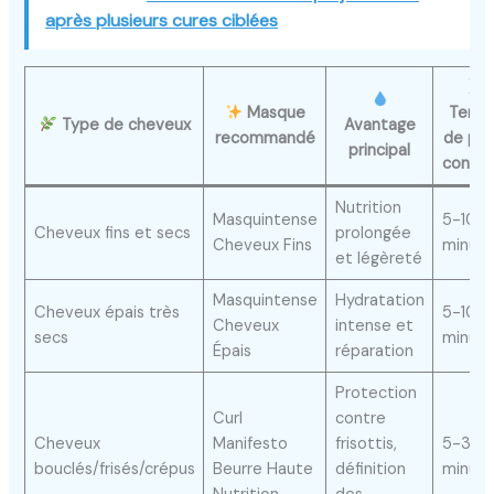
après plusieurs cures ciblées
Masque
Temp
Type de cheveux
Avantage
recommandé
de po
principal
conseil
Nutrition
Masquintense
5-10
Cheveux fins et secs
prolongée
Cheveux Fins
minute
et légèreté
Masquintense
Hydratation
Cheveux épais très
5-10
Cheveux
intense et
secs
minute
Épais
réparation
Protection
Curl
contre
Cheveux
Manifesto
frisottis,
5-30
bouclés/frisés/crépus
Beurre Haute
définition
minute