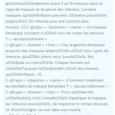
gu00e9nu00e9ralement entre 5 et 10 minutes selon le
type de masque et la nature des cheveux. Certains
masques spu00e9cifiques peuvent u00eatre posu00e9s
jusqu’u00e0 30 minutes pour une nutrition plus
intense. »}},{« @type »: »Question », »name »: »Le masque
Kerastase convient-il u00e0 tous les types de cheveux
? », »acceptedAnswer »:
{« @type »: »Answer », »text »: »Oui, la gamme Kerastase
propose des masques adaptu00e9s u00e0 tous types de
cheveux, quu2019ils soient secs, bouclu00e9s, fins,
u00e9pais ou coloru00e9s. Chaque formule est
conu00e7ue pour ru00e9pondre u00e0 des besoins
spu00e9cifiques. »}},
{« @type »: »Question », »name »: »Comment maximiser
les bienfaits du masque Kerastase ? », »acceptedAnswer »:
{« @type »: »Answer », »text »: »Pour optimiser les
ru00e9sultats, il est conseillu00e9 d’appliquer le masque
sur cheveux essoru00e9s, de respecter le temps de pose,
et d’intu00e9grer ce soin dans une routine