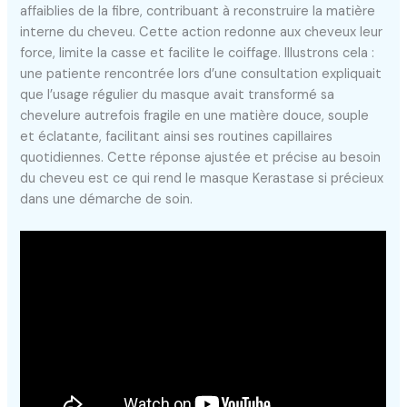
affaiblies de la fibre, contribuant à reconstruire la matière
interne du cheveu. Cette action redonne aux cheveux leur
force, limite la casse et facilite le coiffage. Illustrons cela :
une patiente rencontrée lors d’une consultation expliquait
que l’usage régulier du masque avait transformé sa
chevelure autrefois fragile en une matière douce, souple
et éclatante, facilitant ainsi ses routines capillaires
quotidiennes. Cette réponse ajustée et précise au besoin
du cheveu est ce qui rend le masque Kerastase si précieux
dans une démarche de soin.