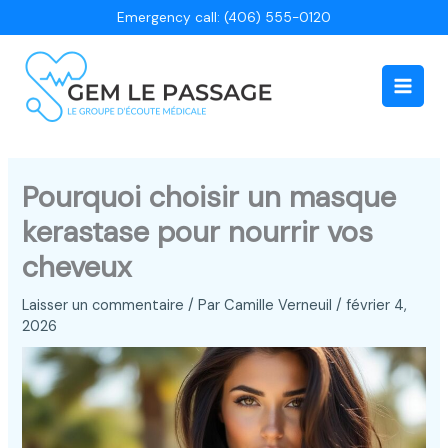
Aller
Emergency call: (406) 555-0120
au
contenu
Main
Men
Pourquoi choisir un masque
kerastase pour nourrir vos
cheveux
Laisser un commentaire
/ Par
Camille Verneuil
/
février 4,
2026