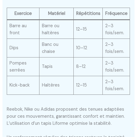
Exercice
Matériel
Répétitions
Fréquence
Barre au
Barre ou
2–3
12–15
front
haltères
fois/sem.
Banc ou
2–3
Dips
10–12
chaise
fois/sem.
Pompes
2–3
Tapis
8–12
serrées
fois/sem.
2–3
Kick-back
Haltères
12–15
fois/sem.
Reebok, Nike ou Adidas proposent des tenues adaptées
pour ces mouvements, garantissant confort et maintien.
L’utilisation d’un tapis Liforme optimise la stabilité.