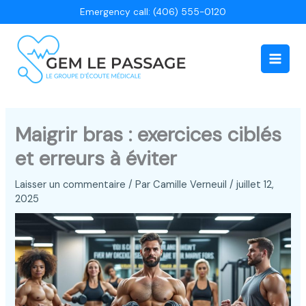
Aller
Emergency call: (406) 555-0120
au
contenu
Main
Men
Maigrir bras : exercices ciblés
et erreurs à éviter
Laisser un commentaire
/ Par
Camille Verneuil
/
juillet 12,
2025