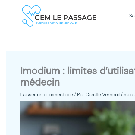
Aller
au
Sa
contenu
Imodium : limites d’utilis
médecin
Laisser un commentaire
/ Par
Camille Verneuil
/
mars