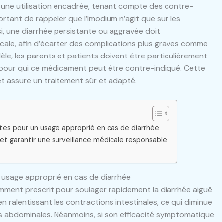
ur une utilisation encadrée, tenant compte des contre-
portant de rappeler que l’Imodium n’agit que sur les
i, une diarrhée persistante ou aggravée doit
icale, afin d’écarter des complications plus graves comme
lèle, les parents et patients doivent être particulièrement
s pour qui ce médicament peut être contre-indiqué. Cette
et assure un traitement sûr et adapté.
tes pour un usage approprié en cas de diarrhée
n et garantir une surveillance médicale responsable
n usage approprié en cas de diarrhée
ment prescrit pour soulager rapidement la diarrhée aiguë
en ralentissant les contractions intestinales, ce qui diminue
pes abdominales. Néanmoins, si son efficacité symptomatique