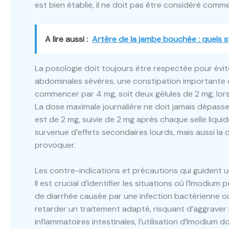
est bien établie, il ne doit pas être considéré comme
A lire aussi :
Artère de la jambe bouchée : quels
La posologie doit toujours être respectée pour évit
abdominales sévères, une constipation importante ou l
commencer par 4 mg, soit deux gélules de 2 mg, lors
La dose maximale journalière ne doit jamais dépasser
est de 2 mg, suivie de 2 mg après chaque selle liquide
survenue d’effets secondaires lourds, mais aussi l
provoquer.
Les contre-indications et précautions qui guident 
Il est crucial d’identifier les situations où l’Imodiu
de diarrhée causée par une infection bactérienne 
retarder un traitement adapté, risquant d’aggraver 
inflammatoires intestinales, l’utilisation d’Imodium 