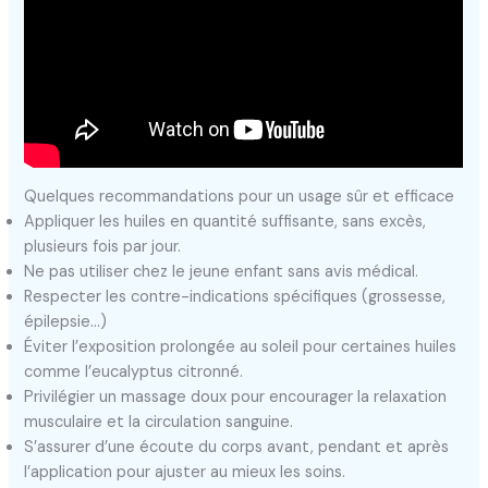
Quelques recommandations pour un usage sûr et efficace
Appliquer les huiles en quantité suffisante, sans excès,
plusieurs fois par jour.
Ne pas utiliser chez le jeune enfant sans avis médical.
Respecter les contre-indications spécifiques (grossesse,
épilepsie…)
Éviter l’exposition prolongée au soleil pour certaines huiles
comme l’eucalyptus citronné.
Privilégier un massage doux pour encourager la relaxation
musculaire et la circulation sanguine.
S’assurer d’une écoute du corps avant, pendant et après
l’application pour ajuster au mieux les soins.