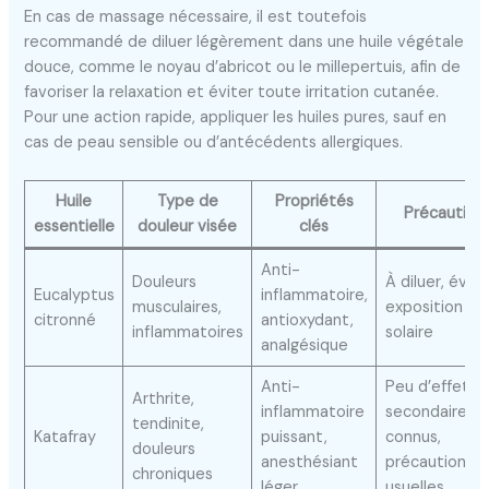
En cas de massage nécessaire, il est toutefois
recommandé de diluer légèrement dans une huile végétale
douce, comme le noyau d’abricot ou le millepertuis, afin de
favoriser la relaxation et éviter toute irritation cutanée.
Pour une action rapide, appliquer les huiles pures, sauf en
cas de peau sensible ou d’antécédents allergiques.
Huile
Type de
Propriétés
Précaution
essentielle
douleur visée
clés
Anti-
Douleurs
À diluer, évite
Eucalyptus
inflammatoire,
musculaires,
exposition
citronné
antioxydant,
inflammatoires
solaire
analgésique
Anti-
Peu d’effets
Arthrite,
inflammatoire
secondaires
tendinite,
Katafray
puissant,
connus,
douleurs
anesthésiant
précautions
chroniques
léger
usuelles