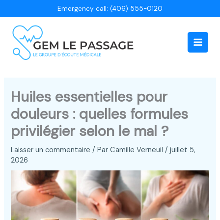
Aller
Emergency call: (406) 555-0120
au
contenu
Main
Men
Huiles essentielles pour
douleurs : quelles formules
privilégier selon le mal ?
Laisser un commentaire
/ Par
Camille Verneuil
/
juillet 5,
2026