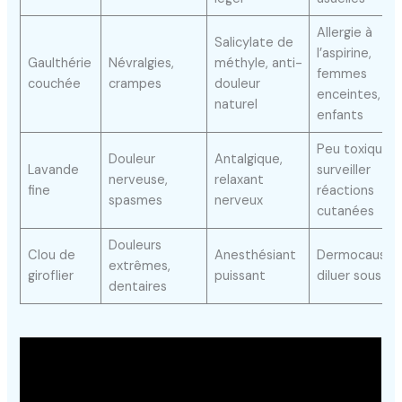
Allergie à
Salicylate de
l’aspirine,
Gaulthérie
Névralgies,
méthyle, anti-
femmes
couchée
crampes
douleur
enceintes,
naturel
enfants
Peu toxique,
Douleur
Antalgique,
Lavande
surveiller
nerveuse,
relaxant
fine
réactions
spasmes
nerveux
cutanées
Douleurs
Clou de
Anesthésiant
Dermocaustiq
extrêmes,
giroflier
puissant
diluer sous 10
dentaires