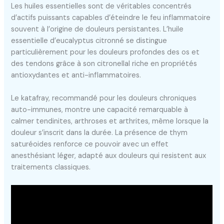
Les huiles essentielles sont de véritables concentrés
d’actifs puissants capables d’éteindre le feu inflammatoire
souvent à l’origine de douleurs persistantes. L’huile
essentielle d’eucalyptus citronné se distingue
particulièrement pour les douleurs profondes des os et
des tendons grâce à son citronellal riche en propriétés
antioxydantes et anti-inflammatoires.
Le katafray, recommandé pour les douleurs chroniques
auto-immunes, montre une capacité remarquable à
calmer tendinites, arthroses et arthrites, même lorsque la
douleur s’inscrit dans la durée. La présence de thym
saturéoides renforce ce pouvoir avec un effet
anesthésiant léger, adapté aux douleurs qui resistent aux
traitements classiques.