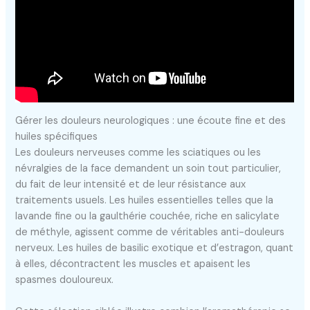
Gérer les douleurs neurologiques : une écoute fine et des
huiles spécifiques
Les douleurs nerveuses comme les sciatiques ou les
névralgies de la face demandent un soin tout particulier,
du fait de leur intensité et de leur résistance aux
traitements usuels. Les huiles essentielles telles que la
lavande fine ou la gaulthérie couchée, riche en salicylate
de méthyle, agissent comme de véritables anti-douleurs
nerveux. Les huiles de basilic exotique et d’estragon, quant
à elles, décontractent les muscles et apaisent les
spasmes douloureux.