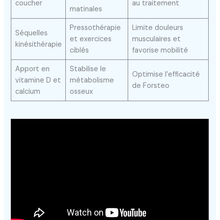
coucher
au traitement
matinales
Pressothérapie
Limite douleurs
Séquelles
et exercices
musculaires et
kinésithérapie
ciblés
favorise mobilité
Apport en
Stabilise le
Optimise l’efficacité
vitamine D et
métabolisme
de Forsteo
calcium
osseux