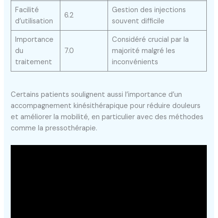
Facilité
Gestion des injections
6.2
d’utilisation
souvent difficile
Importance
Considéré crucial par la
du
7.0
majorité malgré les
traitement
inconvénients
Certains patients soulignent aussi l’importance d’un
accompagnement kinésithérapique pour réduire douleurs
et améliorer la mobilité, en particulier avec des méthodes
comme la pressothérapie.