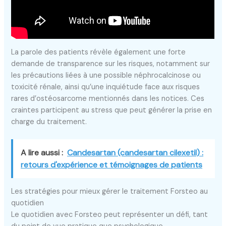
La parole des patients révèle également une forte
demande de transparence sur les risques, notamment sur
les précautions liées à une possible néphrocalcinose ou
toxicité rénale, ainsi qu’une inquiétude face aux risques
rares d’ostéosarcome mentionnés dans les notices. Ces
craintes participent au stress que peut générer la prise en
charge du traitement.
A lire aussi :
Candesartan (candesartan cilexetil) :
retours d'expérience et témoignages de patients
Les stratégies pour mieux gérer le traitement Forsteo au
quotidien
Le quotidien avec Forsteo peut représenter un défi, tant