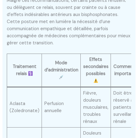
Malgré ces recommandations, certains patients refusent
ou délèguent ce relais, souvent par crainte ou à cause
d’effets indésirables antérieurs aux bisphosphonates.
Cette posture met en lumière la nécessité d’une
communication empathique et détaillée, parfois
accompagnée de médecines complémentaires pour mieux
gérer cette transition.
Effets
Mode
Traitement
secondaires
Commentai
d’administration
relais
possibles
important
Fièvre,
Doit être
douleurs
réservé aux
Aclasta
Perfusion
musculaires,
patients a
(Zoledronate)
annuelle
troubles
surveillance
rénaux
rénale
Douleurs