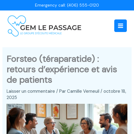
Aller
Emergency call: (406) 555-0120
au
contenu
Main
Men
Forsteo (téraparatide) :
retours d’expérience et avis
de patients
Laisser un commentaire
/ Par
Camille Verneuil
/
octobre 18,
2025