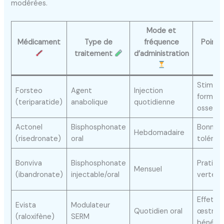
modérées.
Mode et
Médicament
Type de
fréquence
Points
traitement
d’administration
Stimule
Forsteo
Agent
Injection
formati
(teriparatide)
anabolique
quotidienne
osseus
Actonel
Bisphosphonate
Bonne
Hebdomadaire
(risedronate)
oral
toléran
Bonviva
Bisphosphonate
Pratique
Mensuel
(ibandronate)
injectable/oral
vertèbr
Effet
Evista
Modulateur
Quotidien oral
œstrog
(raloxifène)
SERM
bénéfiq