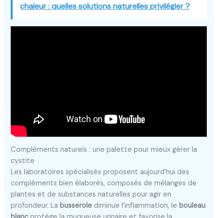
chaleur : quelles solutions naturelles privilégier ?
Compléments naturels : une palette pour mieux gérer la
cystite
Les laboratoires spécialisés proposent aujourd’hui des
compléments bien élaborés, composés de mélanges de
plantes et de substances naturelles pour agir en
profondeur. La
busserole
diminue l’inflammation, le
bouleau
blanc
protège la muqueuse urinaire et favorise la