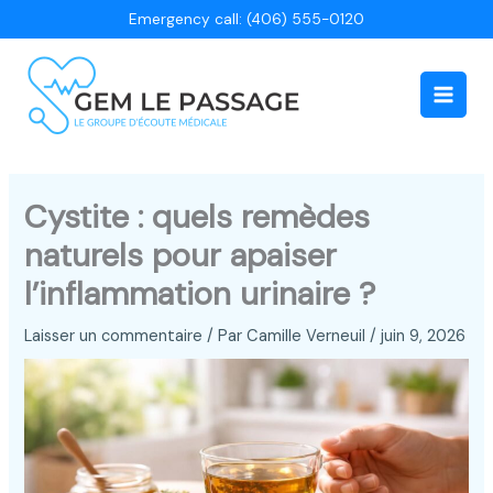
Aller
Emergency call: (406) 555-0120
au
contenu
Main
Men
Cystite : quels remèdes
naturels pour apaiser
l’inflammation urinaire ?
Laisser un commentaire
/ Par
Camille Verneuil
/
juin 9, 2026