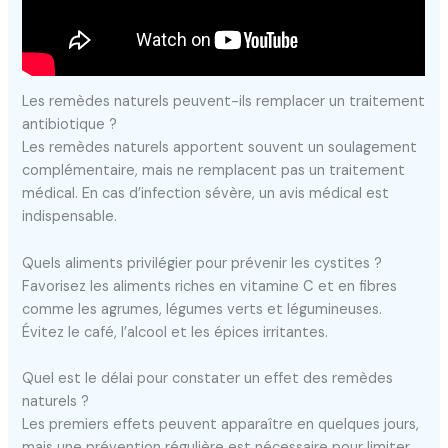
Les remèdes naturels peuvent-ils remplacer un traitement
antibiotique ?
Les remèdes naturels apportent souvent un soulagement
complémentaire, mais ne remplacent pas un traitement
médical. En cas d’infection sévère, un avis médical est
indispensable.
Quels aliments privilégier pour prévenir les cystites ?
Favorisez les aliments riches en vitamine C et en fibres
comme les agrumes, légumes verts et légumineuses.
Évitez le café, l’alcool et les épices irritantes.
Quel est le délai pour constater un effet des remèdes
naturels ?
Les premiers effets peuvent apparaître en quelques jours,
mais une prévention régulière est nécessaire pour limiter