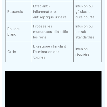
Effet anti-
Infusion ou
Busserole
inflammatoire,
gélules, en
antiseptique urinaire
cure courte
Protège les
Infusion ou
Bouleau
muqueuses, détoxifie
extrait
blanc
les reins
standardisé
Diurétique stimulant
Infusion
Ortie
l’élimination des
régulière
toxines