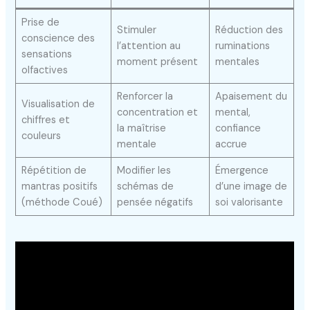
Prise de
Stimuler
Réduction des
conscience des
l’attention au
ruminations
sensations
moment présent
mentales
olfactives
Renforcer la
Apaisement du
Visualisation de
concentration et
mental,
chiffres et
la maîtrise
confiance
couleurs
mentale
accrue
Répétition de
Modifier les
Émergence
mantras positifs
schémas de
d’une image de
(méthode Coué)
pensée négatifs
soi valorisante