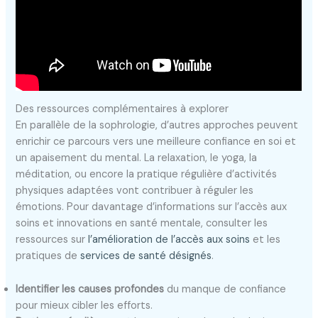
Des ressources complémentaires à explorer
En parallèle de la sophrologie, d’autres approches peuvent
enrichir ce parcours vers une meilleure confiance en soi et
un apaisement du mental. La relaxation, le yoga, la
méditation, ou encore la pratique régulière d’activités
physiques adaptées vont contribuer à réguler les
émotions. Pour davantage d’informations sur l’accès aux
soins et innovations en santé mentale, consulter les
ressources sur
l’amélioration de l’accès aux soins
et les
pratiques de
services de santé désignés
.
Identifier les causes profondes
du manque de confiance
pour mieux cibler les efforts.