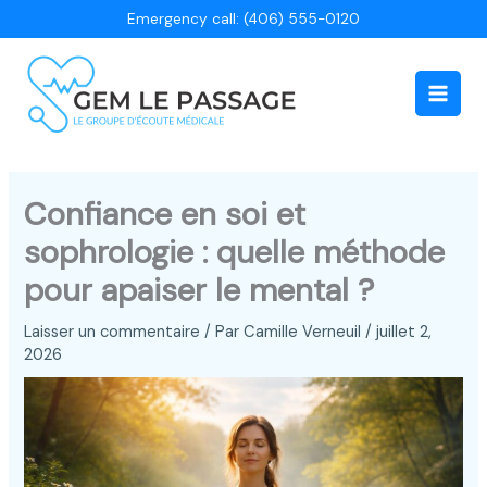
Aller
Emergency call: (406) 555-0120
au
contenu
Main
Men
Confiance en soi et
sophrologie : quelle méthode
pour apaiser le mental ?
Laisser un commentaire
/ Par
Camille Verneuil
/
juillet 2,
2026