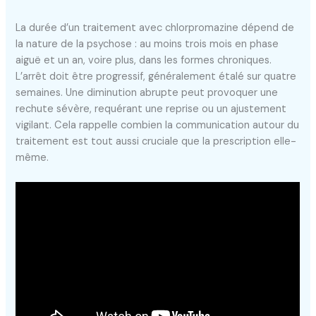
La durée d’un traitement avec chlorpromazine dépend de
la nature de la psychose : au moins trois mois en phase
aiguë et un an, voire plus, dans les formes chroniques.
L’arrêt doit être progressif, généralement étalé sur quatre
semaines. Une diminution abrupte peut provoquer une
rechute sévère, requérant une reprise ou un ajustement
vigilant. Cela rappelle combien la communication autour du
traitement est tout aussi cruciale que la prescription elle-
même.