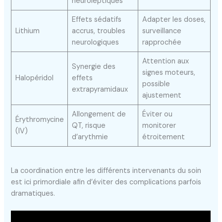
neuroleptiques
Effets sédatifs
Adapter les doses,
Lithium
accrus, troubles
surveillance
neurologiques
rapprochée
Attention aux
Synergie des
signes moteurs,
Halopéridol
effets
possible
extrapyramidaux
ajustement
Allongement de
Éviter ou
Érythromycine
QT, risque
monitorer
(IV)
d’arythmie
étroitement
La coordination entre les différents intervenants du soin
est ici primordiale afin d’éviter des complications parfois
dramatiques.