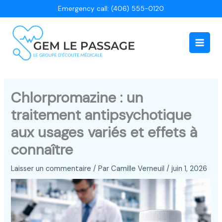
Aller
Emergency call: (406) 555-0120
au
contenu
Main
Men
Chlorpromazine : un
traitement antipsychotique
aux usages variés et effets à
connaître
Laisser un commentaire
/ Par
Camille Verneuil
/
juin 1, 2026