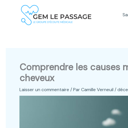
Aller
au
Sa
contenu
Comprendre les causes m
cheveux
Laisser un commentaire
/ Par
Camille Verneuil
/
déce