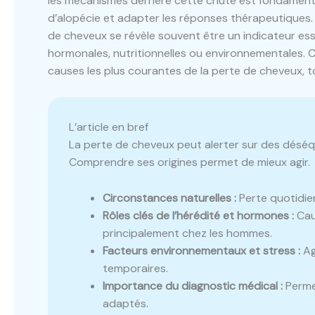
les mécanismes derrière cette chute est fondament
d’alopécie et adapter les réponses thérapeutiques. L
de cheveux se révèle souvent être un indicateur esse
hormonales, nutritionnelles ou environnementales. Ce
causes les plus courantes de la perte de cheveux, to
L’article en bref
La perte de cheveux peut alerter sur des déséqui
Comprendre ses origines permet de mieux agir.
Circonstances naturelles :
Perte quotidie
Rôles clés de l’hérédité et hormones :
Cau
principalement chez les hommes.
Facteurs environnementaux et stress :
Ag
temporaires.
Importance du diagnostic médical :
Permet
adaptés.