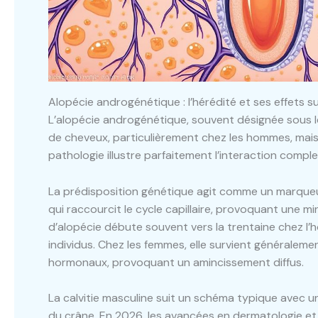
Alopécie androgénétique : l’hérédité et ses effets s
L’alopécie androgénétique, souvent désignée sous le
de cheveux, particulièrement chez les hommes, mais 
pathologie illustre parfaitement l’interaction compl
La prédisposition génétique agit comme un marqueur,
qui raccourcit le cycle capillaire, provoquant une m
d’alopécie débute souvent vers la trentaine chez l
individus. Chez les femmes, elle survient généralem
hormonaux, provoquant un amincissement diffus.
La calvitie masculine suit un schéma typique avec 
du crâne. En 2026, les avancées en dermatologie et m