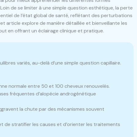
al pour mieux appréhender les différentes formes
oin de se limiter à une simple question esthétique, la perte
ntiel de l’état global de santé, reflétant des perturbations
t article explore de manière détaillée et bienveillante les
ut en offrant un éclairage clinique et pratique.
libres variés, au-delà d’une simple question capillaire.
nne normale entre 50 et 100 cheveux renouvelés.
ses fréquentes d’alopécie androgénétique
gravent la chute par des mécanismes souvent
 de stratifier les causes et d’orienter les traitements