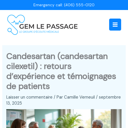
Aller
Emergency call: (406) 555-0120
au
contenu
Main
Men
Candesartan (candesartan
cilexetil) : retours
d’expérience et témoignages
de patients
Laisser un commentaire
/ Par
Camille Verneuil
/
septembre
13, 2025