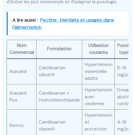
d’éviter les pics tensionnels et d’adapter la posologie.
A lire aussi :
Pectine : bienfaits et usages dans
l'alimentation
Nom
Utilisation
Posologi
Formulation
Commercial
courante
typiqu
Hypertension
Candésartan
8-16
Atacand
essentielle
cilexetil
mg/jour
adulte
Hypertension
Dosages
Atacand
Candésartan +
avec
ajustés,
Plus
Hydrochlorothiazide
oedèmes
combiné
Hypertension
Candésartan
et
4-16
Kennzy
cilexetil
protection
mg/jour