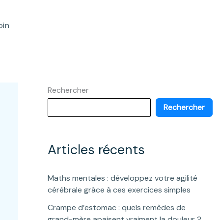
oin
Rechercher
Rechercher
Articles récents
Maths mentales : développez votre agilité
cérébrale grâce à ces exercices simples
Crampe d’estomac : quels remèdes de
grand-mère apaisent vraiment la douleur ?