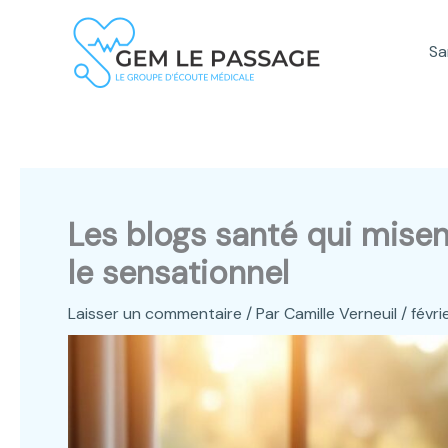
Aller
au
Sa
contenu
Les blogs santé qui misen
le sensationnel
Laisser un commentaire
/ Par
Camille Verneuil
/
févri