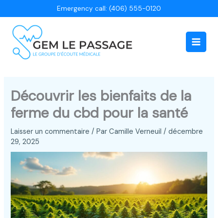
Aller
Emergency call: (406) 555-0120
au
contenu
Main
Men
Découvrir les bienfaits de la
ferme du cbd pour la santé
Laisser un commentaire
/ Par
Camille Verneuil
/
décembre
29, 2025