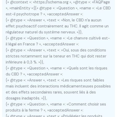
{« @context »: »https://schema.org », »@type »: »FAQPage
», »mainEntity »:[{« @type »: »Question », »name »: »Le CBD
est-il psychotrope ? », »acceptedAnswer »:
{« @type »: »Answer », »text »: »Non, le CBD n’a aucun
effet psychoactif contrairement au THC. Il agit comme un
régulateur naturel du système nerveux. »}},
{« @type »: »Question », »name »: »Le chanvre cultivé est-
il légal en France ? », »acceptedAnswer »:
{« @type »: »Answer », »text »: »Oui, sous des conditions
strictes notamment sur la teneur en THC qui doit rester
inférieure à 0,3 %. »}},
{« @type »: »Question », »name »: »Quels sont les risques
du CBD ? », »acceptedAnswer »:
{« @type »: »Answer », »text »: »Les risques sont faibles
mais incluent des interactions médicamenteuses possibles
et des effets secondaires rares, souvent liés à des
dosages inadaptés. »}},
{« @type »: »Question », »name »: »Comment choisir ses
produits à la ferme ? », »acceptedAnswer »:
{« @type »: »Answer », »text »: »Privilégiez les produits