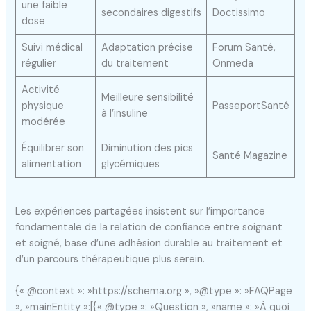
une faible
secondaires digestifs
Doctissimo
dose
Suivi médical
Adaptation précise
Forum Santé,
régulier
du traitement
Onmeda
Activité
Meilleure sensibilité
physique
PasseportSanté
à l’insuline
modérée
Équilibrer son
Diminution des pics
Santé Magazine
alimentation
glycémiques
Les expériences partagées insistent sur l’importance
fondamentale de la relation de confiance entre soignant
et soigné, base d’une adhésion durable au traitement et
d’un parcours thérapeutique plus serein.
{« @context »: »https://schema.org », »@type »: »FAQPage
», »mainEntity »:[{« @type »: »Question », »name »: »À quoi