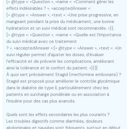
{« @type »: »Question », »name »: »Comment gérer les
effets indésirables ? », »acceptedAnswer »:
{« @type »: »Answer », »text »: »Une prise progressive, en
mangeant pendant la prise du médicament, une bonne
hydratation et un suivi médical sont recommandés. »}},
{« @type »: »Question », »name »: »Quelle est l’importance
du suivi médical avec ce traitement
? », »acceptedAnswer »:{« @type »: »Answer », »text »: »Un
suivi régulier permet d’ajuster les doses, d’évaluer
l’efficacité et de prévenir les complications, améliorant
ainsi la tolérance et le confort du patient. »}}]}
À quoi sert précisément Stagid (metformine embonate) ?
Stagid est proposé pour améliorer le contrôle glycémique
dans le diabète de type II, particulièrement chez les
patients en surcharge pondérale ou en association à
l’insuline pour des cas plus avancés.
Quels sont les effets secondaires les plus courants ?
Les troubles digestifs comme diarrhées, douleurs
abdominales et nausées sont fréquents, surtout en début