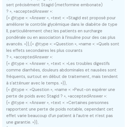
sert précisément Stagid (metformine embonate)
? », »acceptedAnswer »:
{« @type »: »Answer », »text »: »Stagid est proposé pour
améliorer le contrôle glycémique dans le diabète de type
II, particulièrement chez les patients en surcharge
pondérale ou en association à l’insuline pour des cas plus
avancés. »}},{« @type »: »Question », »name »: »Quels sont
les effets secondaires les plus courants
? », »acceptedAnswer »:
{« @type »: »Answer », »text »: »Les troubles digestifs
comme diarrhées, douleurs abdominales et nausées sont
fréquents, surtout en début de traitement, mais tendent
à s’atténuer avec le temps. »}},
{« @type »: »Question », »name »: »Peut-on espérer une
perte de poids avec Stagid ? », »acceptedAnswer »:
{« @type »: »Answer », »text »: »Certaines personnes
rapportent une perte de poids notable, cependant cet
effet varie beaucoup d’un patient à l’autre et n’est pas
une garantie. »}},