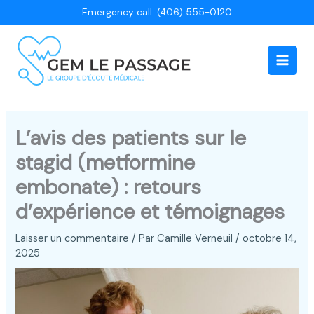
Aller
Emergency call: (406) 555-0120
au
contenu
Main
Men
L’avis des patients sur le
stagid (metformine
embonate) : retours
d’expérience et témoignages
Laisser un commentaire
/ Par
Camille Verneuil
/
octobre 14,
2025