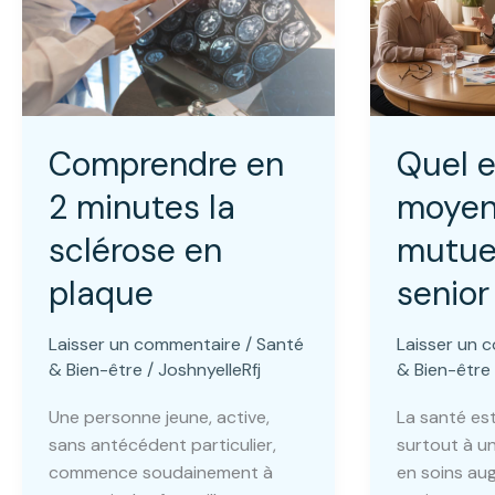
Comprendre en
Quel e
2 minutes la
moyen
sclérose en
mutue
plaque
senior
Laisser un commentaire
/
Santé
Laisser un 
& Bien-être
/
JoshnyelleRfj
& Bien-être
Une personne jeune, active,
La santé est
sans antécédent particulier,
surtout à un
commence soudainement à
en soins au