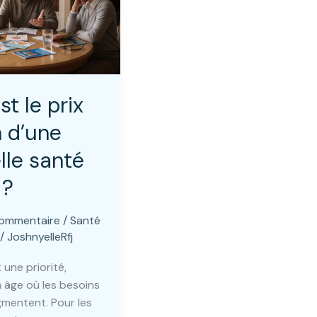
st le prix
 d’une
lle santé
 ?
commentaire
/
Santé
/
JoshnyelleRfj
 une priorité,
 âge où les besoins
gmentent. Pour les