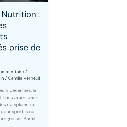
Nutrition :
es
ts
és prise de
e
commentaire
/
in
/
Camille Verneuil
eurs décennies, la
 l’innovation dans
 des compléments
 pour sportifs ne
progresser. Parmi